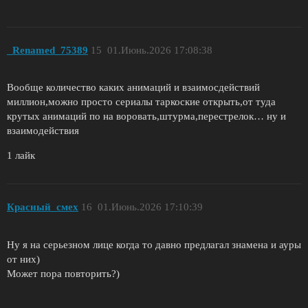
_Renamed_75389
15
01.Июнь.2026 17:08:38
Вообще количество каких анимаций и взаимосдействий
миллион,можно просто сериалы таркоские открыть,от туда
крутых анимаций по на воровать,штурма,перестрелок… ну и
взаимодействия
1 лайк
Красный_смех
16
01.Июнь.2026 17:10:39
Ну я на серьезном лице когда то давно предлагал знамена и ауры
от них)
Может пора повторить?)