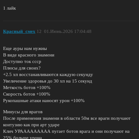
1 лайк
Красный_смех
12
01.Июнь.2026 17:04:48
Еще ауры нам нужны
В виде красного знамени
Доступно ток ссср
Плюсы для своих?
+2.5 хп восстанавливаются каждую секунду
Увеличение здоровья до 30 хп на 15 секунд
Меткость ботов +100%
Скорость ботов +100%
Рукопашные атаки наносят урон +100%
Минусы для врагов
После применения знамени в области 50м все враги получают
контузию как при арт ударе
Клич УРААААААААА пугает ботов врага и они получают на
25% больше урона