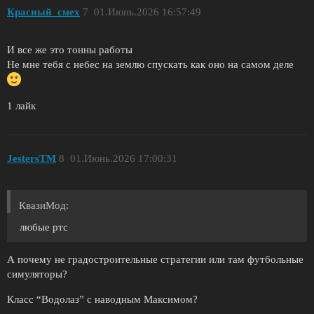
Красный_смех
7
01.Июнь.2026 16:57:49
И все же это тонны работы
Не мне тебя с небес на землю спускать как оно на самом деле
1 лайк
JestersTM
8
01.Июнь.2026 17:00:31
КвазиМод:
любые ртс
А почему не градостроительные стратегии или там футбольные
симуляторы?
Класс “Водолаз” с наводным Максимом?