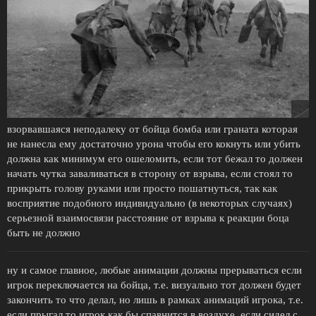
взорвавшаяся неподалеку от бойца бомба или граната которая
не нанесла ему достаточно урона чтобы его кокнуть или убить
должна как минимум его ошеломить, если тот бежал то должен
начать чутка заваливаться в сторону от взрыва, если стоял то
прикрыть голову руками или просто пошатнуться, так как
восприятие подобного индивидуально (в некоторых случаях)
серьезной взаимосвязи расстояние от взрыва к реакции боца
быть не должно
ну и самое главное, любые анимации должны прерываться если
игрок переключается на бойца, т.е. визуально тот должен будет
закончить то что делал, но лишь в рамках анимаций игрока, т.е.
если прыгал то игрок как бы спавнится в воздухе, если сидел с