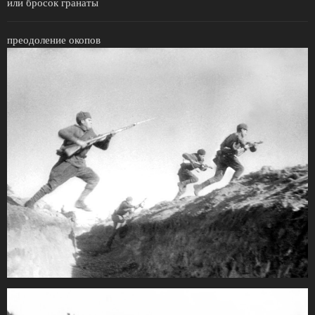
или бросок гранаты
преодоление окопов