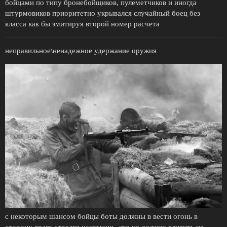
бойцами по типу бронебойщиков, пулеметчиков и иногда
штурмовиков приоритетно укрывался случайный боец без
класса как бы эмитируя второй номер расчета
неправильное\ненадежное удержание оружия
с некоторым шансом бойцы боты должны в вести огонь в
сторону врага стреляя наотмашь, это не должно влияить на