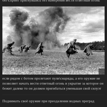
бег\спринт пригнувшись без намерения вести ответный огонь
если рядом с ботом пролетают пули\снаряды, а его оружие не
позволяет начать вести ответный огонь и укрытие за которое он
бежит далеко то он должен пригибаться уменьшая свой силуэт
Поднимать своё оружие при преодалении водных преград