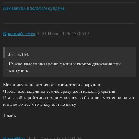
Изменения в золотом сундуке
Красный_смех
9
01.Июнь.2026 17:02:19
JestersTM:
Нужно ввести инверсию мыши и кнопок движения при
кантузии.
Механику подавления от пулеметов и снарядов
Чтобы все падали на землю сразу же и искали укрытия
И я такой герой типо поднимаю своего бота не смотря ни на что
и палю во все что вижу или не вижу
1 лайк
КвазиМод
10
01.Июнь.2026 17:03:04