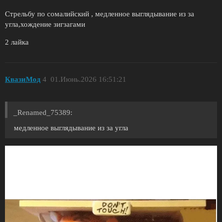
Стрельбу по сомалийский , медленное выглядывание из за
угла,хождение зигзагами
2 лайка
КвазиМод
4
01.Июнь.2026 16:51:21
_Renamed_75389:
медленное выглядывание из за угла