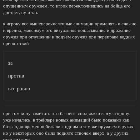
опущенным оружием, то игрок переключившись на бойца его
достает, ну и т.п.
к игроку все вышеперечисленные анимации применять и сложно
и вредно, максимум это визуальное пошатывание и дрожание
оружия при оглушении и подъем оружия при переправе водных
препятствий
за
против
все равно
при том хочу заметить что базовые сподвижки в эту сторону
уже начались, в трейлере новых анимаций было показано как
боты одновременно бежали с одним и тем же оружием в руках
но у некоторых оно было поднято стволом вверх, а у других
стволом вниз