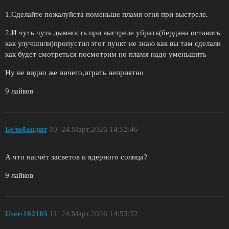
1.Сделайте пожалуйста поменьше пламя огня при выстреле.
2.И чуть чуть дымность при выстреле убрать(бердана оставить
как улучшили)пропустил этот пункт не знаю как вы там сделали
как будет смотреться посмотрим но пламя надо уменьшить
Ну не видно же ничего,играть неприятно
9 лайков
Белобандит
10
24.Март.2026 14:52:46
А что насчёт засветов и ядерного солнца?
9 лайков
User-102103
11
24.Март.2026 14:53:32