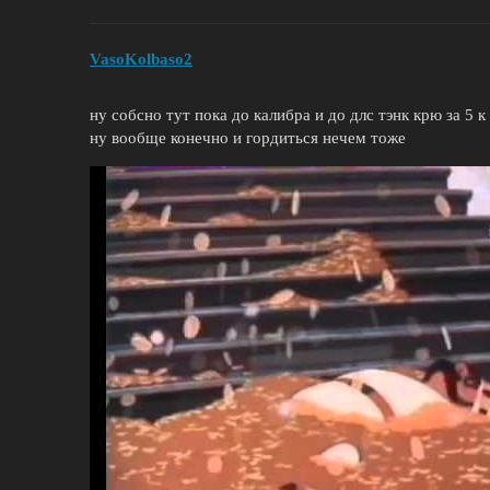
VasoKolbaso2
ну собсно тут пока до калибра и до длс тэнк крю за 5 
ну вообще конечно и гордиться нечем тоже