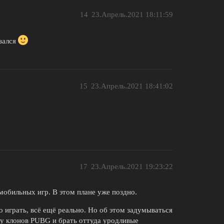
14
23.Апрель.2021 18:11:59
азался
15
23.Апрель.2021 18:41:02
17
23.Апрель.2021 19:23:22
мобильных игр. В этом плане уже поздно.
о играть, всё ещё реально. Но об этом задумываться
зу клонов PUBG и брать оттуда уродливые