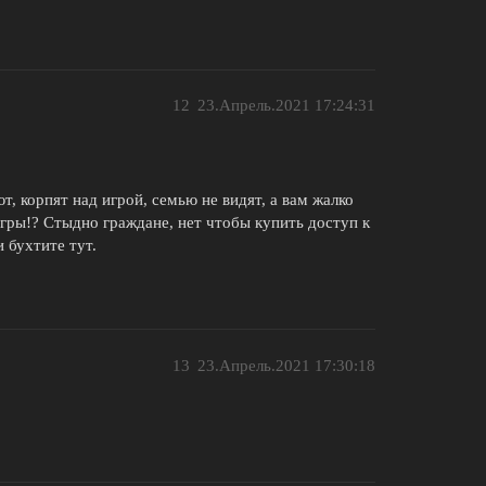
12
23.Апрель.2021 17:24:31
т, корпят над игрой, семью не видят, а вам жалко
гры!? Стыдно граждане, нет чтобы купить доступ к
 бухтите тут.
13
23.Апрель.2021 17:30:18