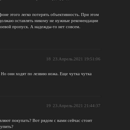
фоне этого легко потерять объективность. При этом
одолжаю оставлять никому не нужные рекомендации
евой пропуск. А надежды-то нет совсем.
18
23.Апрель.2021 19:51:06
 Но они ходят по лезвию ножа. Еще чутка чутка
19
23.Апрель.2021 21:44:37
авляют покупать? Вот рядом с вами сейчас стоит
купить?