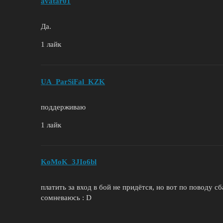
avatar01
Да.
1 лайк
UA_ParSiFal_KZK
поддерживаю
1 лайк
KoMoK_3JIo6bl
платить за вход в бой не придётся, но вот по поводу 
сомневаюсь : D