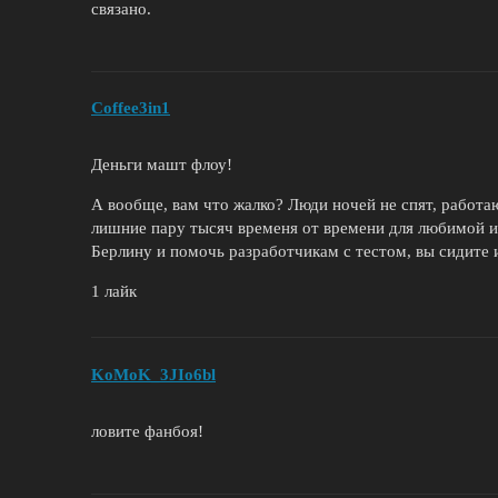
связано.
Coffee3in1
Деньги машт флоу!
А вообще, вам что жалко? Люди ночей не спят, работаю
лишние пару тысяч временя от времени для любимой и
Берлину и помочь разработчикам с тестом, вы сидите и
1 лайк
KoMoK_3JIo6bl
ловите фанбоя!