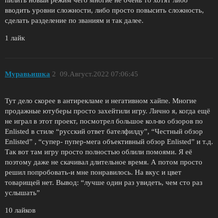
вводить уровни сложности, либо просто повысить сложность,
сделать разделение по званиям и так далее.
1 лайк
Муравьишка
2
09.Август.2022 07:06:45
Тут дело скорее в антирекламе и негативном хайпе. Многие
продажные ютуберы просто захейтили игру. Лично я, когда ещё
не играл в этот проект, посмотрел большое кол-во обзоров по
Enlisted в стиле “русский ответ бателфилду”, “Честный обзор
Enlisted” , “супер- пупер-мега объективный обзор Enlisted” и т.д.
Так вот там игру просто полностью облили помоями. Я её
поэтому даже не скачивал длительное время. А потом просто
решил попробовать-и мне понравилось. На вкус и цвет
товарищей нет. Вывод: “лучше один раз увидеть, чем сто раз
услышать”
10 лайков