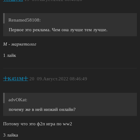
Renamed58108:
Первое это реклама. Чем она лучше тем лучше.
М - маркетолог
1 лайк
十K451M十
20
09.Август.2022 08:46:49
advOKat:
почему же в ней низкий онлайн?
Потому что это ф2п игра по ww2
3 лайка