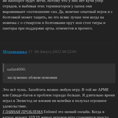
же наоборот будет легче, потому что у них нет кучи убер
отрядов, и выбивая этих терминаторов у папок они
выравнивают соотношение сил. Да, конечно опытный игрок и с
болтовкой может тащить, но это всяко лучше чем когда на
новичка с о стюартом и болтовками прут нон стоп тигры и
пантеры при поддержке арты, огнеметов и прочего.
Муравьишка
17
09.Август.2022 08:32:01
sadist4000:
заслуженно облили помоями
Это всё чушь. Захейтить можно любую игру. В той же АРМЕ
или Скваде-багов и проблем гораздо больше. Я длительно время
играл в Энлистед не вложив ни копейки и получал огромное
удовольствие.
ГЛАВНАЯ ПРОБЛЕМА
Enlisted это низкий онлайн. Когда в
катках играют 10X10 живых игроков игра становится просто