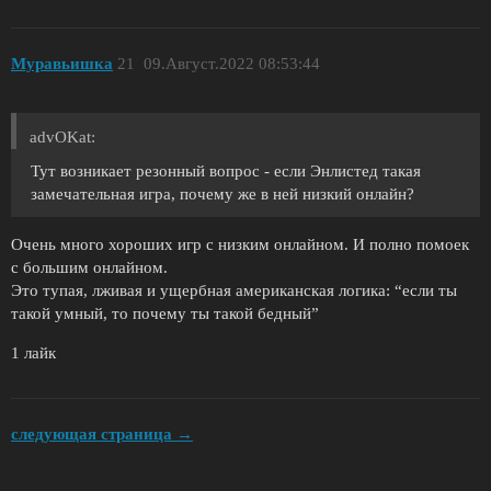
Муравьишка
21
09.Август.2022 08:53:44
advOKat:
Тут возникает резонный вопрос - если Энлистед такая
замечательная игра, почему же в ней низкий онлайн?
Очень много хороших игр с низким онлайном. И полно помоек
с большим онлайном.
Это тупая, лживая и ущербная американская логика: “если ты
такой умный, то почему ты такой бедный”
1 лайк
следующая страница →