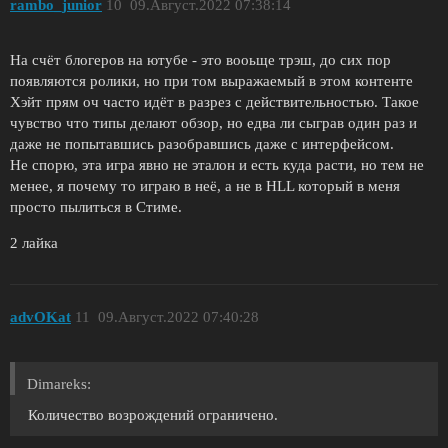
rambo_junior
10
09.Август.2022 07:38:14
На счёт блогеров на ютубе - это вооьще трэш, до сих пор
появляются ролики, но при том выражаемый в этом контенте
Хэйт прям оч часто идёт в разрез с действительностью. Такое
чувство что типы делают обзор, но едва ли сыграв один раз и
даже не попытавшись разобравшись даже с интерфейсом.
Не спорю, эта игра явно не эталон и есть куда расти, но тем не
менее, я почему то играю в неё, а не в HLL который в меня
просто пылиться в Стиме.
2 лайка
advOKat
11
09.Август.2022 07:40:28
Dimareks:
Количество возрождений ограничено.