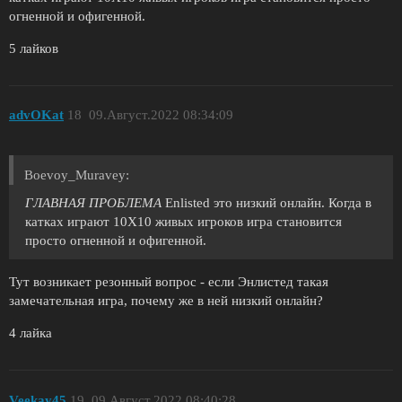
огненной и офигенной.
5 лайков
advOKat
18
09.Август.2022 08:34:09
Boevoy_Muravey:
ГЛАВНАЯ ПРОБЛЕМА
Enlisted это низкий онлайн. Когда в
катках играют 10X10 живых игроков игра становится
просто огненной и офигенной.
Тут возникает резонный вопрос - если Энлистед такая
замечательная игра, почему же в ней низкий онлайн?
4 лайка
Veekay45
19
09.Август.2022 08:40:28