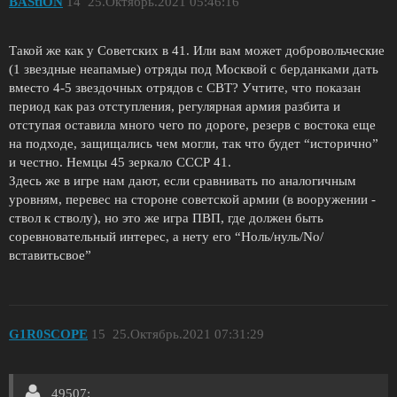
BAStiON
14
25.Октябрь.2021 05:46:16
Такой же как у Советских в 41. Или вам может добровольческие
(1 звездные неапамые) отряды под Москвой с берданками дать
вместо 4-5 звездочных отрядов с СВТ? Учтите, что показан
период как раз отступления, регулярная армия разбита и
отступая оставила много чего по дороге, резерв с востока еще
на подходе, защищались чем могли, так что будет “исторично”
и честно. Немцы 45 зеркало СССР 41.
Здесь же в игре нам дают, если сравнивать по аналогичным
уровням, перевес на стороне советской армии (в вооружении -
ствол к стволу), но это же игра ПВП, где должен быть
соревновательный интерес, а нету его “Ноль/нуль/No/
вставитьсвое”
G1R0SCOPE
15
25.Октябрь.2021 07:31:29
49507: