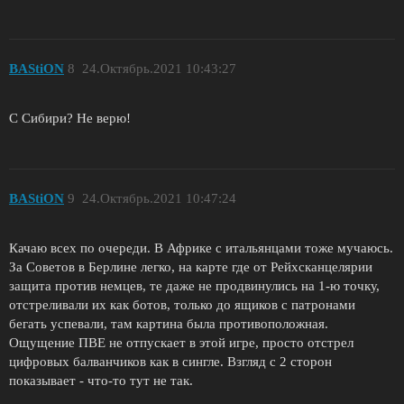
BAStiON
8
24.Октябрь.2021 10:43:27
С Сибири? Не верю!
BAStiON
9
24.Октябрь.2021 10:47:24
Качаю всех по очереди. В Африке с итальянцами тоже мучаюсь.
За Советов в Берлине легко, на карте где от Рейхсканцелярии
защита против немцев, те даже не продвинулись на 1-ю точку,
отстреливали их как ботов, только до ящиков с патронами
бегать успевали, там картина была противоположная.
Ощущение ПВЕ не отпускает в этой игре, просто отстрел
цифровых балванчиков как в сингле. Взгляд с 2 сторон
показывает - что-то тут не так.