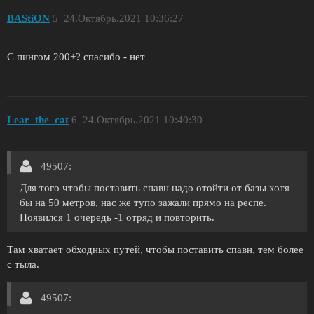
BAStiON
5
24.Октябрь.2021 10:36:27
С пингом 200+? спасибо - нет
Lear_the_cat
6
24.Октябрь.2021 10:40:30
49507:
Для того чтобы поставить спавн надо отойти от базы хотя
бы на 50 метров, нас же тупо зажали прямо на респе.
Появился 1 очередь -1 отряд и повторить.
Там хватает обходных путей, чтобы поставить спавн, тем более
с тыла.
49507: