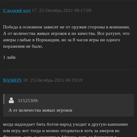
Сладкий кот
17
25.Октябрь.2021 08:17:09
Победа в основном зависит не от оружия стороны в компании.
А от количества живых игроков и их качества. Все ратуют, что
амеры слабые в Нормандии, но за 8 часов игры ни одного
поражения не было.
1 лайк
BAStiON
18
25.Октябрь.2021 08:19:19
31525309:
А от количества живых игроков
когда надоедает бить ботов народ уходит в другую кампанию
или игру, вот тогда и можно оторваться хоть за амеров во
Франции, хоть за спагетти в Африке, хоть за бюргеров в