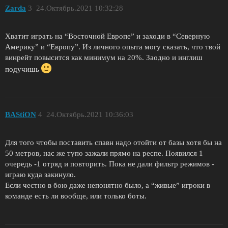
Zarda
3
24.Октябрь.2021 10:32:28
Хватит играть на “Восточной Европе” и заходи в “Северную
Америку” и “Европу”. Из личного опыта могу сказать, что твой
винрейт повысится как минимум на 20%. Заодно и инглиш
подучишь
BAStiON
4
24.Октябрь.2021 10:36:03
Для того чтобы поставить спавн надо отойти от базы хотя бы на
50 метров, нас же тупо зажали прямо на респе. Появился 1
очередь -1 отряд и повторить. Пока не дали фильтр режимов -
играю куда закинуло.
Если честно в бою даже непонятно было, а “живые” игроки в
команде есть ли вообще, или только боты.