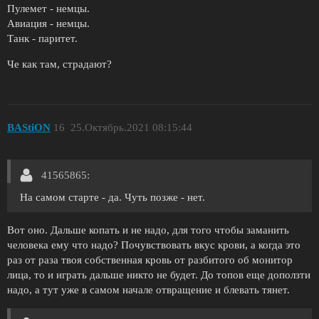
Пулемет - немцы.
Авиация - немцы.
Танк - паритет.
Че как там, страдают?
BAStiON
16
25.Октябрь.2021 08:15:44
41565865:
На самом старте - да. Чуть позже - нет.
Вот оно. Дальше копать и не надо, для того чтобы заманить
человека ему что надо? Почувствовать вкус крови, а когда это
раз от раза твоя собственная кровь от разбитого об монитор
лица, то и играть дальше никто не будет. До топов еще доползти
надо, а тут уже в самом начале отвращение и блевать тянет.