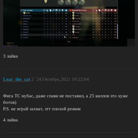
3 лайка
Lear_the_cat
2
24.Октябрь.2021 10:22:04
Фига ТС нубас, даже спавн не поставил, а 25 киллов это хуже
ботов)
P.S. не играй захват, этт плохой режим
4 лайка