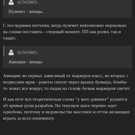
41565865:
Пулемет - немцы.
С последними патчами, когда пулемет невозможно нормально
на сошки поставить - спорный момент, ПП как ролял, так и
тащит.
41565865:
Авиация - немцы
Авиация: во первых зависимый от маркеров класс, во вторых с
подвесами мрак - ракеты сносят через крышу бункера, бомбы
то ложат все вокруг, то падая на голову белым маркером светят.
И как итог вся теоретическая схема “у кого длиннее” рушится
об кривые руки разрабов. На текущем шаге перекос идет
однобоко, поэтому и недовольство массовое и отток желающих
играть за всех-понемногу.