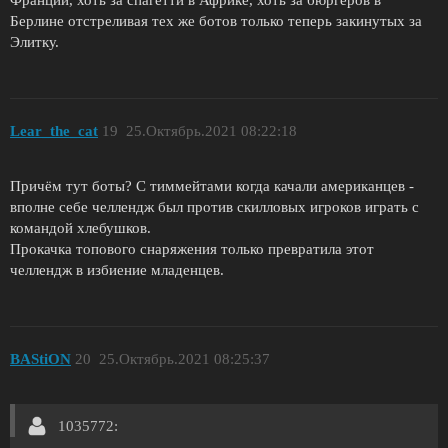
Берлине отстреливая тех же ботов только теперь закинутых за
Элитку.
Lear_the_cat
19
25.Октябрь.2021 08:22:18
Причём тут боты? С тиммейтами когда качали американцев -
вполне себе челлендж был против скилловых игроков играть с
командой хлебушков.
Прокачка топового снаряжения только превратила этот
челлендж в избиение младенцев.
BAStiON
20
25.Октябрь.2021 08:25:37
1035772: