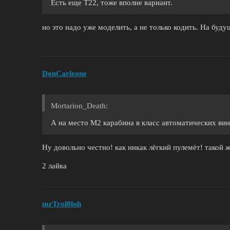
Есть еще Т22, тоже вполне вариант.
но это надо уже моделить, а не только кодить. На буду
DonCarleone
Mortarion_Death:
А на место М2 карабина в класс автоматических ви
Ну довольно честно! как никак лёгкий пулемёт! такой 
2 лайка
mrTrol0loh