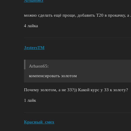
Arhaon65
можно сделать ещё проще, добавить Т20 в прокачку, а
4 лайка
JestersTM
Arhaon65:
компенсировать золотом
Почему золотом, а не ЗЗ?)) Какой курс у ЗЗ к золоту?
1 лайк
Красный_смех