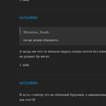
mrTrol0loh
Mortarion_Death:
он же копия обычного.
А когда им что то мешало кидать клоны почти без изм
на разных бр висят.
1 лайк
mrTrol0loh
И кста, стингер это не обычный браунинг, а авиационны
как топ=D