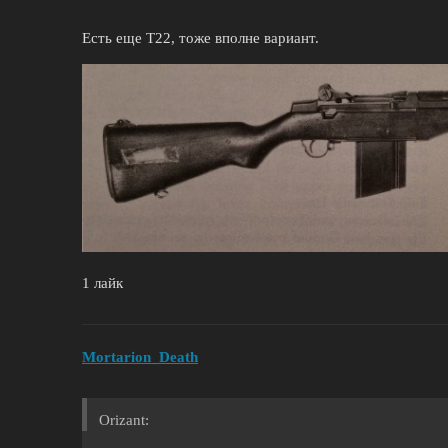
Есть еще Т22, тоже вполне вариант.
1 лайк
Mortarion_Death
Orizant: