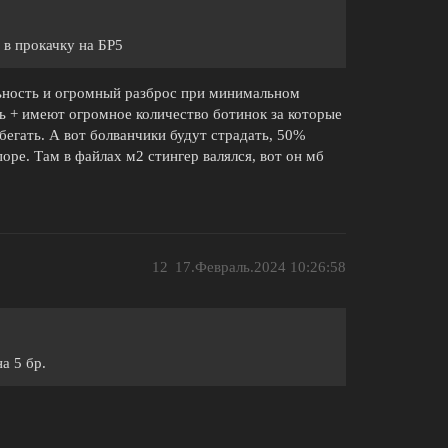
 в прокачку на БР5
ьность и огромный разброс при минимальном
ь + имеют огромное количество ботинок за которые
 бегать. А вот болванчики будут страдать, 50%
оре. Там в файлах м2 стингер валялся, вот он мб
12
17.Февраль.2024 10:26:58
а 5 бр.