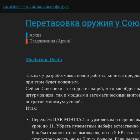
Enlisted — официальный форум
Перетасовка оружия у Сою
Архив
Предложения (Архив)
Mortarion_Death
Так как у разработчиков полно работы, хочется предло
при этом будет полезным.
Сейчас Союзники - это одна из наций, которая обделе
штурмовиков, так и мощными автоматическими винтов
потратив минимум усилий.
Итак:
Передаём BAR M1918A2 штурмовикам и переносим е
урон до 11. Убрать пулемётные дебафа естественно
Как бы странно это не выглядело, но на 5 БР есть ег
скорострельность, но на 5 пуль больше. Если честн