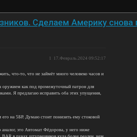
зников. Сделаем Америку снова
1
17.Февраль.2024 09:52:17
жить, что-то, что не займёт много человеко часов и
на оружием как под промежуточный патрон для
ками. Я предлагаю исправить оба этих упущения,
го на 5БР. Думаю стоит понизить ему стоковой
о аналог, это Автомат Фёдорова, у него ниже
о, BAR в руках штурмовиков куда более реален, чем