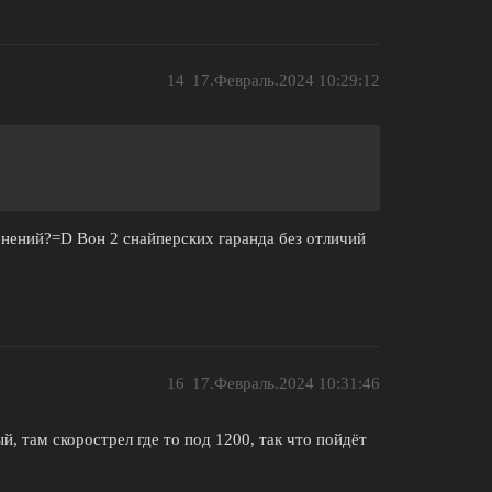
14
17.Февраль.2024 10:29:12
енений?=D Вон 2 снайперских гаранда без отличий
16
17.Февраль.2024 10:31:46
й, там скорострел где то под 1200, так что пойдёт