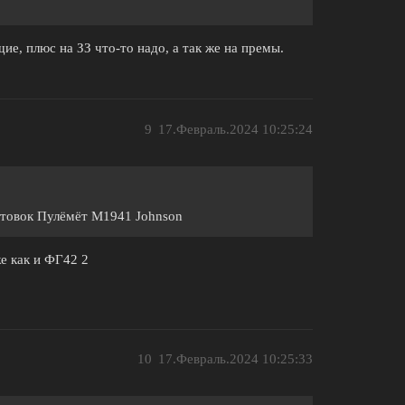
щие, плюс на ЗЗ что-то надо, а так же на премы.
9
17.Февраль.2024 10:25:24
нтовок Пулёмёт M1941 Johnson
же как и ФГ42 2
10
17.Февраль.2024 10:25:33