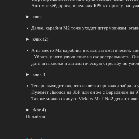
Автомат Фёдорова, в реалиях БР5 которые у нас уже
клик
Далее, карабин М2 тоже уходит штурмовикам, этак
клик (2)
А на место М2 карабина в класс автоматических ви
. Убрать у него улучшение на скорострельность. Она
дать штыкножи и автоматическую стрельбу по умол
клик 3
Теперь выходит так, что из ветки прокачки забрали
Пулемёт Льюиса на 3БР или он же с Барабаном на 97
Так же можно скинуть Vickers Mk I No2 десантнико
rkbr 4)
16 лайков