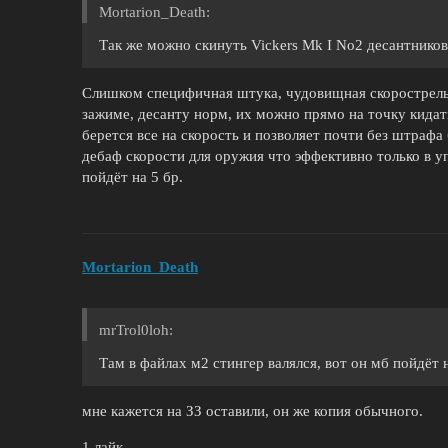
Mortarion_Death:
Так же можно скинуть Vickers Mk I No2 десантников
Слишком специфичная штука, чудовищная скорострел
зажиме, десанту норм, их можно прямо на точку кидат
берется все на скорость и позволяет почти без штрафа
дебаф скорости для оружия что эффективно только в уп
пойдёт на 5 бр.
Mortarion_Death
mrTrol0loh:
Там в файлах м2 стингер валялся, вот он мб пойдёт н
мне кажется на ЗЗ оставили, он же копия обычного.
1 лайк