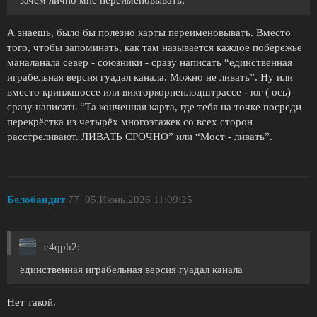
А знаешь, было бы полезно карты переименовывать. Вместо
того, чтобы запоминать, как там называется каждое побережье
маналанала север - союзники - сразу написать “единственная
играбельная версия гуадал канала. Можно не ливать”. Ну или
вместо кринжшоссе или викторкорнеплодштрассе - юг ( ось)
сразу написать “Та конченная карта, где тебя на точке посреди
перекрёстка из четырёх многоэтажек со всех сторон
расстреливают. ЛИВАТЬ СРОЧНО” или “Мост - ливать”.
Белобандит
77
05.Июнь.2026 11:09:25
c4qph2:
единственная играбельная версия гуадал канала
Нет такой.