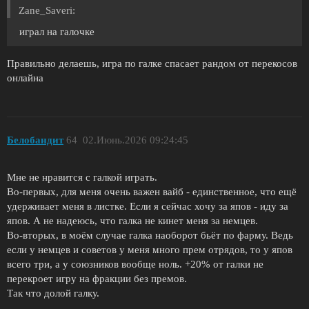
Zane_Saveri:
играл на галочке
Правильно делаешь, игра по галке спасает рандом от перекосов
онлайна
Белобандит
64
02.Июнь.2026 09:24:45
Мне не нравится с галкой играть.
Во-первых, для меня очень важен вайб - единственное, что ещё
удерживает меня в листке. Если я сейчас хочу за япов - иду за
япов. А не надеюсь, что галка не кинет меня за немцев.
Во-вторых, в моём случае галка наоборот бьёт по фарму. Ведь
если у немцев и советов у меня много прем отрядов, то у япов
всего три, а у союзников вообще ноль. +20% от галки не
перекроет игру на фракции без премов.
Так что долой галку.