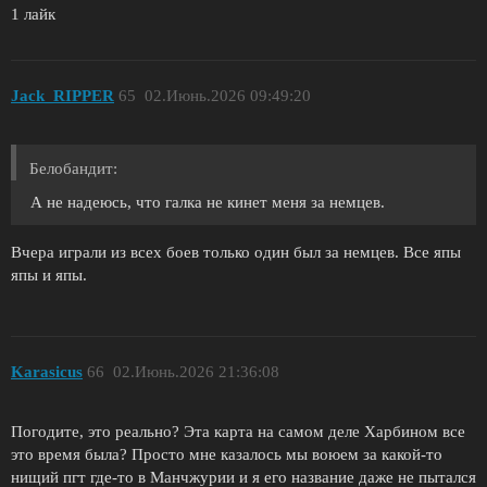
1 лайк
Jack_RIPPER
65
02.Июнь.2026 09:49:20
Белобандит:
А не надеюсь, что галка не кинет меня за немцев.
Вчера играли из всех боев только один был за немцев. Все япы
япы и япы.
Karasicus
66
02.Июнь.2026 21:36:08
Погодите, это реально? Эта карта на самом деле Харбином все
это время была? Просто мне казалось мы воюем за какой-то
нищий пгт где-то в Манчжурии и я его название даже не пытался