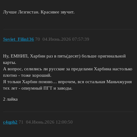
Лучше Лезгистан. Красивее звучит.
Soviet_Filin136
70
04.Июнь.2026 07:57:39
Ну, ЕМНИП, Харбин раз в пять(десят) больше оригинальной
карты.
А вопрос, селились ли русские за пределами Харбина настолько
плотно - тоже хороший.
Я тольки Харбин помню… впрочем, вся остальная Маньчжурия
тех лет - опиумный ПГТ и заводы.
2 лайка
c4qph2
71
04.Июнь.2026 12:00:50