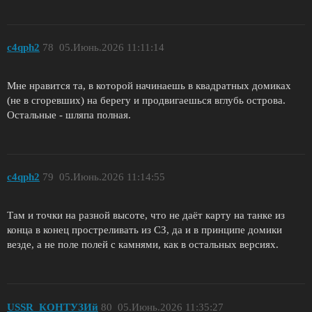
c4qph2
78
05.Июнь.2026 11:11:14
Мне нравится та, в которой начинаешь в квадратных домиках
(не в сгоревших) на берегу и продвигаешься вглубь острова.
Остальные - шляпа полная.
c4qph2
79
05.Июнь.2026 11:14:55
Там и точки на разной высоте, что не даёт карту на танке из
конца в конец простреливать из СЗ, да и в принципе домики
везде, а не поле полей с камнями, как в остальных версиях.
USSR_КОНТУЗИй
80
05.Июнь.2026 11:35:27