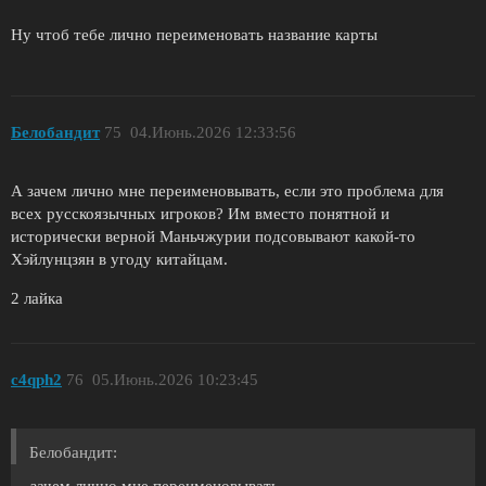
Ну чтоб тебе лично переименовать название карты
Белобандит
75
04.Июнь.2026 12:33:56
А зачем лично мне переименовывать, если это проблема для
всех русскоязычных игроков? Им вместо понятной и
исторически верной Маньчжурии подсовывают какой-то
Хэйлунцзян в угоду китайцам.
2 лайка
c4qph2
76
05.Июнь.2026 10:23:45
Белобандит:
зачем лично мне переименовывать,