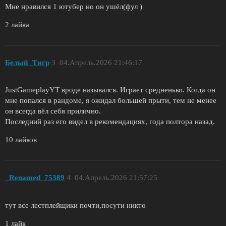
Мне нравился 1 ютубер но он ушёл(фул )
2 лайка
Белый_Tигр
3
04.Апрель.2026 21:46:17
JustGameplayYT вроде назывался. Играет средненько. Когда он
мне попался в рандоме, я ожидал большей прыти, тем не менее
он всегда вёл себя прилично.
Последний раз его видел в рекомендациях, года полтора назад.
10 лайков
_Renamed_75389
4
04.Апрель.2026 21:57:25
тут все лестплейщики почти,посути никто
1 лайк