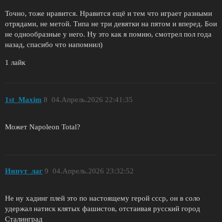
Точно, тоже нравится. Нравится ещё и тем что играет разными
отрядами, не метой. Типа не три девятки на пятом и вперед. Бои
не однообразные у него. Ну это как я помню, смотрел пол года
назад, спасибо что напомнил)
1 лайк
1st_Maxim
8
04.Апрель.2026 22:41:35
Может Napoleon Total?
Инпут_лаг
9
04.Апрель.2026 23:32:52
Не ну хадинг плей это по настоящему герой ссср, он в соло
удержал натиск клятых фашистов, отстаивая русский город
Сталинград