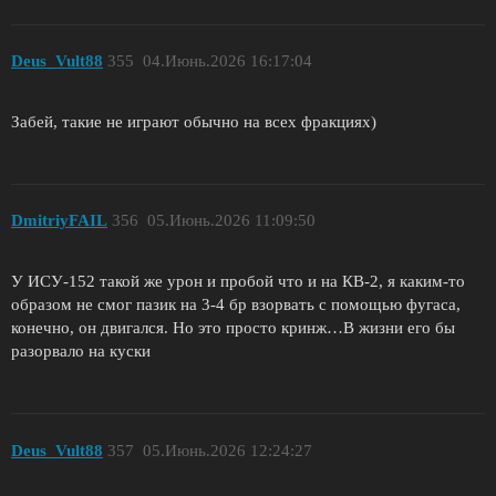
Deus_Vult88
355
04.Июнь.2026 16:17:04
Забей, такие не играют обычно на всех фракциях)
DmitriyFAIL
356
05.Июнь.2026 11:09:50
У ИСУ-152 такой же урон и пробой что и на КВ-2, я каким-то
образом не смог пазик на 3-4 бр взорвать с помощью фугаса,
конечно, он двигался. Но это просто кринж…В жизни его бы
разорвало на куски
Deus_Vult88
357
05.Июнь.2026 12:24:27