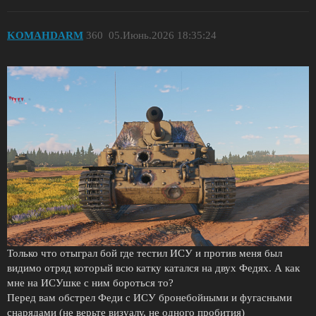
KOMAHDARM
360
05.Июнь.2026 18:35:24
Только что отыграл бой где тестил ИСУ и против меня был
видимо отряд который всю катку катался на двух Федях. А как
мне на ИСУшке с ним бороться то?
Перед вам обстрел Феди с ИСУ бронебойными и фугасными
снарядами (не верьте визуалу, не одного пробития)