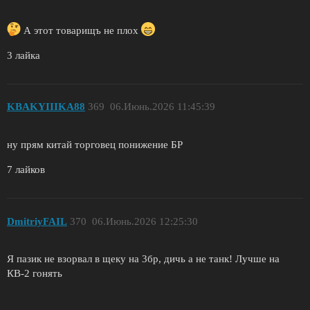
А этот товарищъ не плох
3 лайка
KBAKYIIIKA88
369
06.Июнь.2026 11:45:39
ну прям китай торговец понижение БР
7 лайков
DmitriyFAIL
370
06.Июнь.2026 12:25:30
Я пазик не взорвал в щеку на 3бр, дичь а не танк! Лучше на
КВ-2 гонять