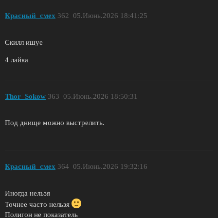
Красный_смех
362
05.Июнь.2026 18:41:25
Скилл ишуе
4 лайка
Thor_Sokow
363
05.Июнь.2026 18:50:31
Под днище можно выстрелить.
Красный_смех
364
05.Июнь.2026 19:32:16
Иногда нельзя
Точнее часто нельзя
Полигон не показатель