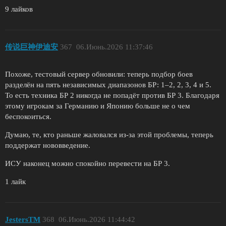
9 лайков
传说巨神伊迪安
367
06.Июнь.2026 11:37:46
Похоже, тестовый сервер обновили: теперь подбор боев
разделён на пять независимых диапазонов БР: 1–2, 2, 3, 4 и 5.
То есть техника БР 2 никогда не попадёт против БР 3. Благодаря
этому игрокам за Германию и Японию больше не о чем
беспокоиться.
Думаю, те, кто раньше жаловался из-за этой проблемы, теперь
поддержат нововведение.
ИСУ наконец можно спокойно перевести на БР 3.
1 лайк
JestersTM
368
06.Июнь.2026 11:44:42