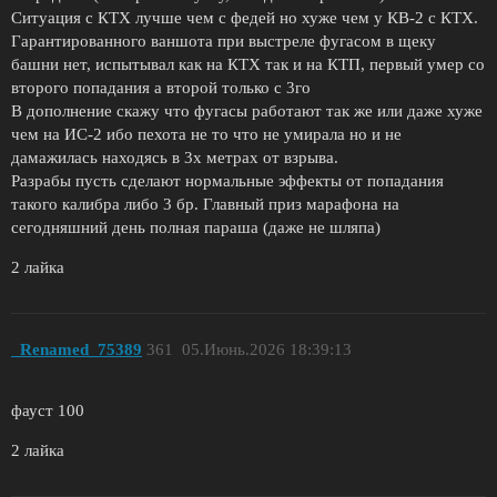
Ситуация с КТХ лучше чем с федей но хуже чем у КВ-2 с КТХ.
Гарантированного ваншота при выстреле фугасом в щеку
башни нет, испытывал как на КТХ так и на КТП, первый умер со
второго попадания а второй только с 3го
В дополнение скажу что фугасы работают так же или даже хуже
чем на ИС-2 ибо пехота не то что не умирала но и не
дамажилась находясь в 3х метрах от взрыва.
Разрабы пусть сделают нормальные эффекты от попадания
такого калибра либо 3 бр. Главный приз марафона на
сегодняшний день полная параша (даже не шляпа)
2 лайка
_Renamed_75389
361
05.Июнь.2026 18:39:13
фауст 100
2 лайка