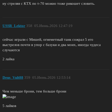
ну стреляя с КТХ по т-70 можно тоже рикошет словить.
USSR_Lektor
358
05.Июнь.2026 12:47:19
сейчас играли с Мишей, огнеметный танк сожрал 5 его
выстрелов почти в упор с базуки и два моих, иногда чудеса
случаются
2 лайка
Deus_Vult88
359
05.Июнь.2026 12:53:14
Чем меньше брони, тем больше брони
5 лайков