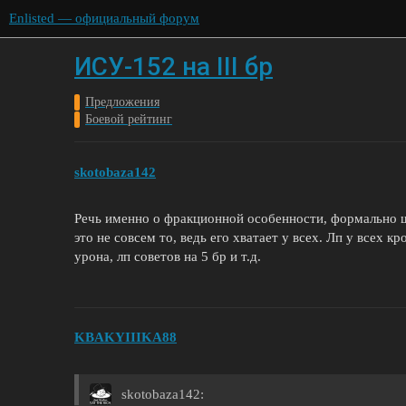
Enlisted — официальный форум
ИСУ-152 на III бр
Предложения
Боевой рейтинг
skotobaza142
Речь именно о фракционной особенности, формально ш
это не совсем то, ведь его хватает у всех. Лп у всех к
урона, лп советов на 5 бр и т.д.
KBAKYIIIKA88
skotobaza142: