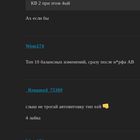
КВ 2 при этом 4ый
Ах если бы
Wens174
Топ 10 балансных изменений, сразу после н*рфа АВ
_Renamed_75389
слыш не трогай автовитовку тип хей
4 лайка