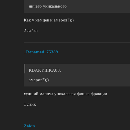
ничего уникального
Как у немцев и амеров?)))
2 лайка
_Renamed_75389
KBAKYIIIKA88:
амеров?)))
худший маппул уникальная фишка фракции
1 лайк
Zakin