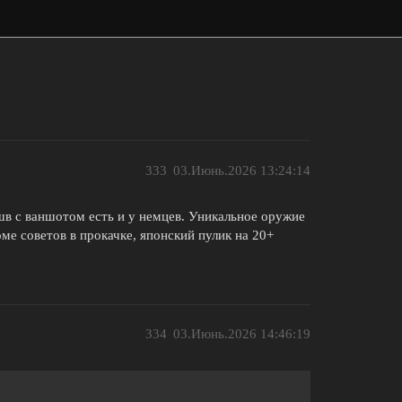
333
03.Июнь.2026 13:24:14
в с ваншотом есть и у немцев. Уникальное оружие
роме советов в прокачке, японский пулик на 20+
334
03.Июнь.2026 14:46:19