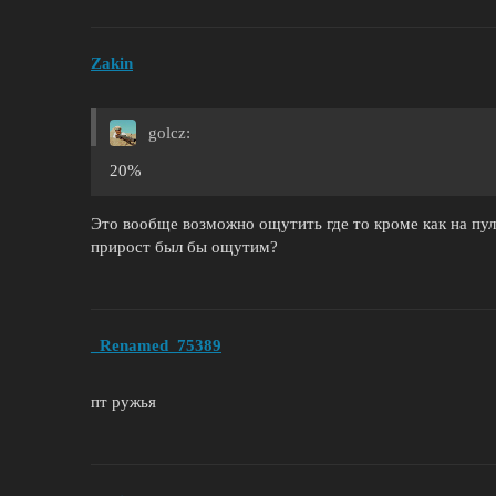
Zakin
golcz:
20%
Это вообще возможно ощутить где то кроме как на пул
прирост был бы ощутим?
_Renamed_75389
пт ружья