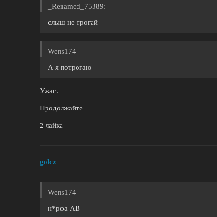
_Renamed_75389:
слыш не трогай
Wens174:
А я потрогаю
Ужас.
Продолжайте
2 лайка
golcz
Wens174:
н*рфа АВ