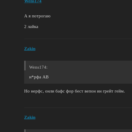
Wens174
А я потрогаю
2 лайка
Zakin
Wens174:
н*рфа АВ
Но нерфс, онли бафс фор бест вепон ин грейт гейм.
Zakin