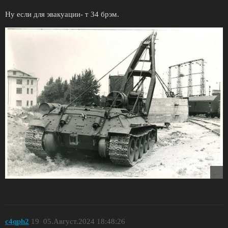
Ну если для эвакуации- т 34 брэм.
c4qph2
19
05.Август.2024 18:48:26