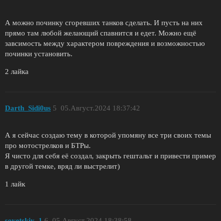
А можно починку сгоревших танков сделать. И пусть на них
прямо там любой желающий спавнится и едет. Можно ещё
завсимость между характером повреждения и возможностью
починки установить.
2 лайка
Darth_Sidi0us
5
05.Август.2024 18:37:42
А я сейчас создаю тему в которой упомяну все три своих темы
про мотострелков и БТРы.
Я чисто для себя её создал, закрыть гештальт и привести пример
в другой темке, вряд ли выстрелит)
1 лайк
sovetskiy_1
6
05.Август.2024 18:38:58