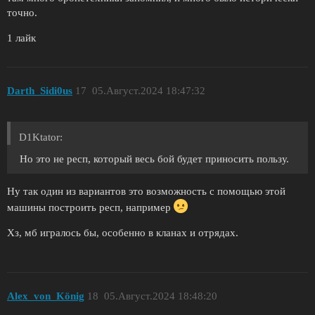
точно.
1 лайк
Darth_Sidi0us
17
05.Август.2024 18:47:32
D1Ktator:
Но это не респ, который весь бой будет приносить пользу.
Ну так один из вариантов это возможность с помощью этой
машины построить респ, например
Хз, мб игралось бы, особенно в кланах и отрядах.
Alex_von_König
18
05.Август.2024 18:48:20