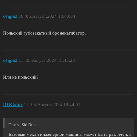
c4qph2
10
05.Август.2024 18:43:04
Польский губозакатный броненагибатор.
c4qph2
11
05.Август.2024 18:43:23
Или не польский?
D1Ktator
12
05.Август.2024 18:44:01
Darth_Sidi0us:
Базовый механ инженерной машины может быть различен, я