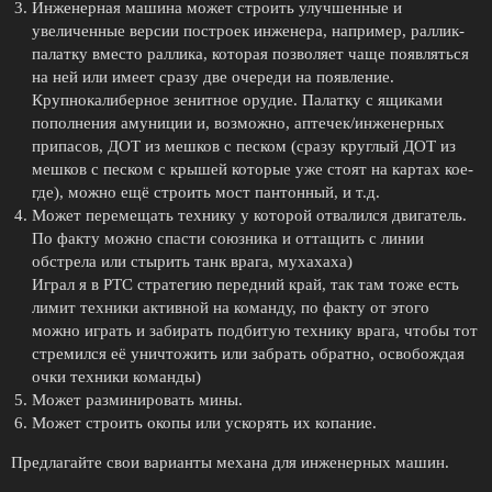
Инженерная машина может строить улучшенные и
увеличенные версии построек инженера, например, раллик-
палатку вместо раллика, которая позволяет чаще появляться
на ней или имеет сразу две очереди на появление.
Крупнокалиберное зенитное орудие. Палатку с ящиками
пополнения амуниции и, возможно, аптечек/инженерных
припасов, ДОТ из мешков с песком (сразу круглый ДОТ из
мешков с песком с крышей которые уже стоят на картах кое-
где), можно ещё строить мост пантонный, и т.д.
Может перемещать технику у которой отвалился двигатель.
По факту можно спасти союзника и оттащить с линии
обстрела или стырить танк врага, мухахаха)
Играл я в РТС стратегию передний край, так там тоже есть
лимит техники активной на команду, по факту от этого
можно играть и забирать подбитую технику врага, чтобы тот
стремился её уничтожить или забрать обратно, освобождая
очки техники команды)
Может разминировать мины.
Может строить окопы или ускорять их копание.
Предлагайте свои варианты механа для инженерных машин.