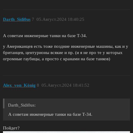
Darth_Sidi0us
7
05.Август.2024 18:40:25
А советам инженерные танки на базе Т-34.
у Американцев есть тоже поздние инженерные машины, как и у
британцев, центурионы всякие и пр. (и я не про те у которых
огромные гаубицы, а просто с кранами на базе танков)
Alex_von_König
8
05.Август.2024 18:41:52
Darth_Sidi0us:
А советам инженерные танки на базе Т-34.
Пойдет?