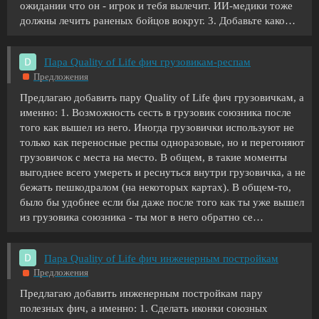
ожидании что он - игрок и тебя вылечит. ИИ-медики тоже
должны лечить раненых бойцов вокруг.
3. Добавьте како…
Пара Quality of Life фич грузовикам-респам
Предложения
Предлагаю добавить пару Quality of Life фич грузовичкам, а
именно:
1. Возможность сесть в грузовик союзника после
того как вышел из него. Иногда грузовички используют не
только как переносные респы одноразовые, но и перегоняют
грузовичок с места на место. В общем, в такие моменты
выгоднее всего умереть и реснуться внутри грузовичка, а не
бежать пешкодралом (на некоторых картах). В общем-то,
было бы удобнее если бы даже после того как ты уже вышел
из грузовика союзника - ты мог в него обратно се…
Пара Quality of Life фич инженерным постройкам
Предложения
Предлагаю добавить инженерным постройкам пару
полезных фич, а именно:
1. Сделать иконки союзных