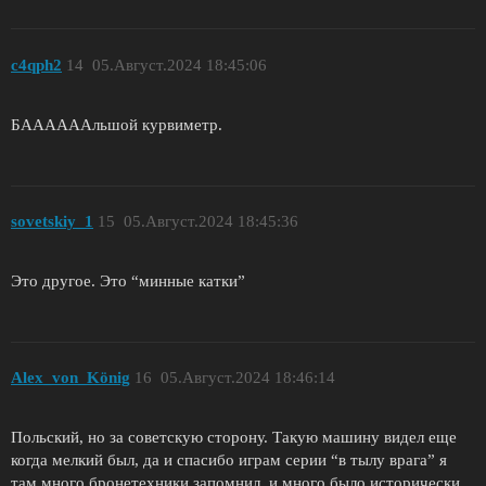
c4qph2
14
05.Август.2024 18:45:06
БААААААльшой курвиметр.
sovetskiy_1
15
05.Август.2024 18:45:36
Это другое. Это “минные катки”
Alex_von_König
16
05.Август.2024 18:46:14
Польский, но за советскую сторону. Такую машину видел еще
когда мелкий был, да и спасибо играм серии “в тылу врага” я
там много бронетехники запомнил, и много было исторически