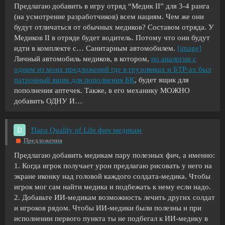
Предлагаю добавить в игру отряд “Медик II” для 3-4 ранга
(на усмотрение разработчиков) всем нациям. Чем же они
будут отличаться от обычных медиков? Составом отряда. У
Медиков II в отряде будет водитель. Потому что они будут
идти в комплекте с…
Санитарным автомобилем.
[image]
Личный автомобиль медиков, в котором,
по аналогии с
одним из моих предложений где в грузовиках и БТР-ах был
патронный ящик для пополнения БК
, будет ящик для
пополнения аптечек.
Также, в его механику МОЖНО
добавить ОДНУ И…
Пара Quality of Life фич медикам
Предложения
Предлагаю добавить медикам пару полезных фич, а именно:
1. Когда игрок получает урон предлагаю рисовать у него на
экране иконку над головой каждого солдата-медика. Чтобы
игрок мог сам найти медика и подбежать к нему если надо.
2. Добавьте ИИ-медикам возможность лечить других солдат
и игроков рядом. Чтобы ИИ-медики были полезны и при
исполнении первого пункта ты не подбегал к ИИ-медику в