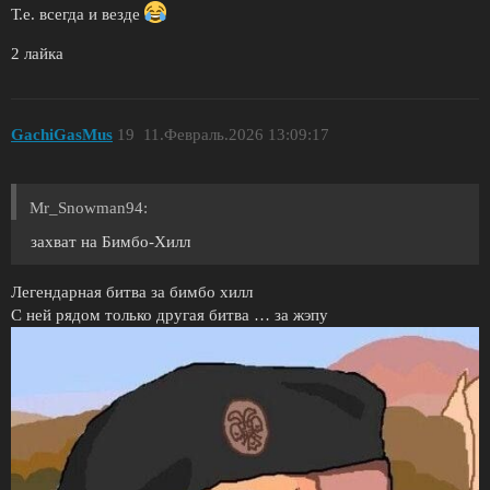
Т.е. всегда и везде
2 лайка
GachiGasMus
19
11.Февраль.2026 13:09:17
Mr_Snowman94:
захват на Бимбо-Хилл
Легендарная битва за бимбо хилл
С ней рядом только другая битва … за жэпу