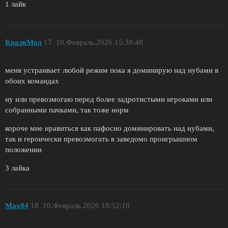
1 лайк
КвазиМод
17
10.Февраль.2026 15:38:48
меня устраивает любой режим пока я доминирую над нубами в
обоих командах
ну или превозмогаю перед более задротистыми игроками или
собранными пачками, так тоже норм
короче мне нравиться как пафосно доминировать над нубами,
так и героически превозмогать в заведомо проигрышном
положении
3 лайка
Max04
18
10.Февраль.2026 18:52:10