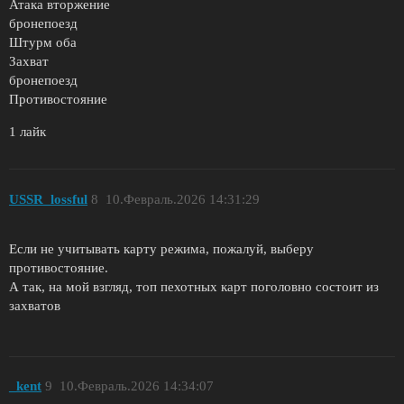
Атака вторжение
бронепоезд
Штурм оба
Захват
бронепоезд
Противостояние
1 лайк
USSR_lossful
8
10.Февраль.2026 14:31:29
Если не учитывать карту режима, пожалуй, выберу
противостояние.
А так, на мой взгляд, топ пехотных карт поголовно состоит из
захватов
_kent
9
10.Февраль.2026 14:34:07