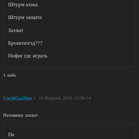
Штурм атака
Штурм защита
Захват
Бронепоезд???
Пофиг где играть
1 лайк
GachiGasMus
2
10.Февраль.2026 13:50:34
Ненавижу захват
Da