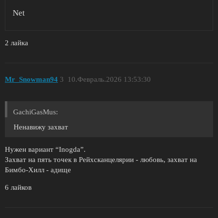
Net
2 лайка
Mr_Snowman94
3
10.Февраль.2026 13:53:30
GachiGasMus:
Ненавижу захват
Нужен вариант “Inogda”.
Захват на пять точек в Рейхсканцелярии - любовь, захват на
Бимбо-Хилл - адище
6 лайков