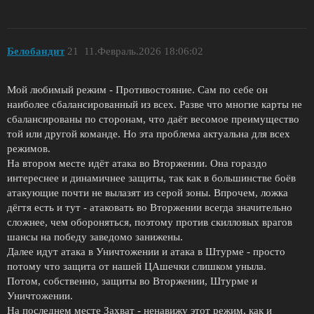
Белобандит
21
11.Февраль.2026 18:06:02
Мой любимый режим - Противостояние. Сам по себе он
наиболее сбалансированный из всех. Разве что многие карты не
сбалансированы по сторонам, что даёт весомое преимущество
той или другой команде. Но эта проблема актуальна для всех
режимов.
На втором месте идёт атака во Вторжении. Она гораздо
интереснее и динамичнее защиты, так как в большинстве боёв
атакующие почти не вылазят из серой зоны. Впрочем, ложка
дёгтя есть и тут - атаковать во Вторжении всегда значительно
сложнее, чем обороняться, поэтому против скилловых врагов
шансы на победу заведомо занижены.
Далее идут атака в Уничтожении и атака в Штурме - просто
потому что защита от нашей ЦАшечки слишком уныла.
Потом, собственно, защиты во Вторжении, Штурме и
Уничтожении.
На последнем месте Захват - ненавижу этот режим, как и