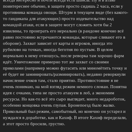
всегда интересно и почти всегда есть шансы. Ну и в атаке
поинтереснее обычно, в защите просто сидишь 2 часа, если у
противника команда овощи. Штурм в текущем виде (без какого-
то гандикапа для атакующих) просто издевательство над
командой атаки, если в защите могут сложить хотя бы 2
извилины, то проиграть его нереально (в рандоме конечно всё
равно постоянно встречаются команды, которые сливают его в
обороне). Захват зависит от карты и игроков, иногда это
рубилово на точках, иногда беготня по пустым. В целом
нормально к нему отношусь, после реворка там хорошо фарм
идёт. Уничтожение примерно тот же захват со своими
приколами (например можно фугасить или миномётить точку и
её будет не заминировать/разминировать), недавно реворкнули
начисление очков там, стало приятно. Противостояние я не
очень понимаю, на мой взгляд режим немного сломан. Понятна
идея с очками, типа не просто атакуем в лоб, а экономим
ресурсы. Но как-то всё это сыро выглядит, много недароботок,
особенно концовка очень глупая. Бронепоезд было жалко.
Прикольный был режим, самобытный, но конечно он устарел и
нуждался в доработке, как и Кахиф. В итоге Кахиф переделали,
а этот просто бросили, грустно.