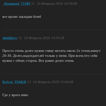
_Renamed_75389
11
10.Февраль.2026 14:59:08
все кроме закладки бомб
shekhirev
12
10.Февраль.2026 14:59:28
Просто очень долго нужно глину месить около 2х точек,минут
20-30. Долго,надоедает,мб только у меня. При всем,что сейв
нужен с обеих сторон. Все равно долго очень
Krivoi_T64KH
13
10.Февраль.2026 15:04:48
Где у врага пиво