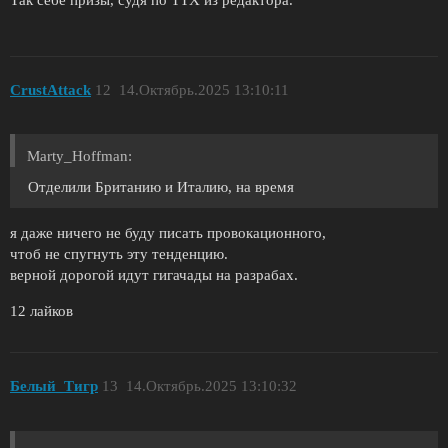
Так себе призы, судя по ТТХ из редактора.
CrustAttack
12
14.Октябрь.2025 13:10:11
Marty_Hoffman:
Отделили Британию и Италию, на время
я даже ничего не буду писать провокационного,
чтоб не спугнуть эту тенденцию.
верной дорогой идут гигачады на разрабах.
12 лайков
Белый_Tигр
13
14.Октябрь.2025 13:10:32