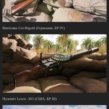
Винтовка Cei-Rigotti (Германия, БР IV)
Пулемёт Lewis .303 (США, БР III)