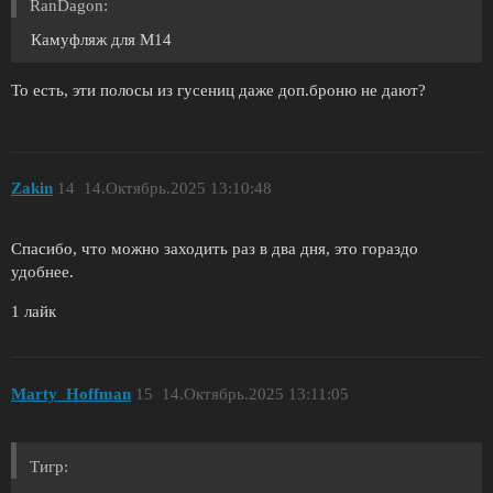
RanDagon:
Камуфляж для M14
То есть, эти полосы из гусениц даже доп.броню не дают?
Zakin
14
14.Октябрь.2025 13:10:48
Спасибо, что можно заходить раз в два дня, это гораздо
удобнее.
1 лайк
Marty_Hoffman
15
14.Октябрь.2025 13:11:05
Тигp: