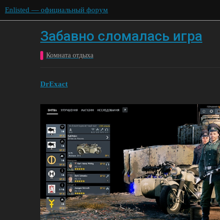
Enlisted — официальный форум
Забавно сломалась игра
Комната отдыха
DrExact