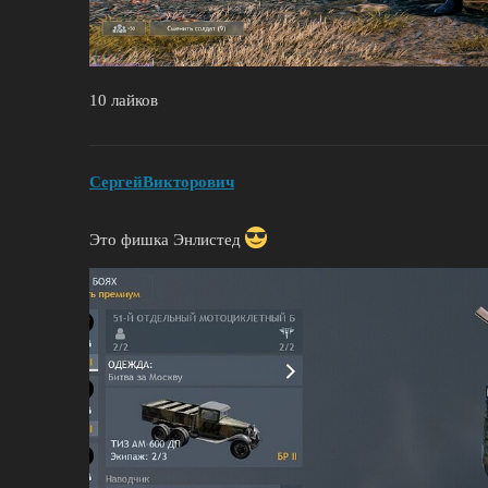
10 лайков
СeргeйВикторович
Это фишка Энлистед