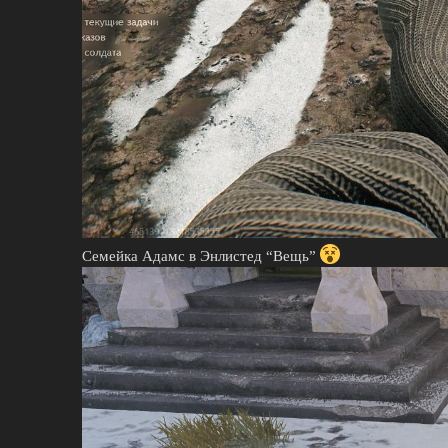
Семейка Адамс в Энлистед “Вещь”