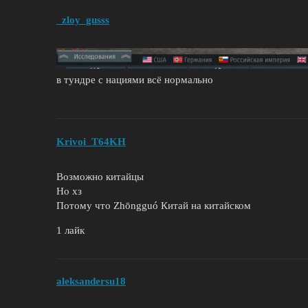
_zloy_gusss
в тундре с нациями всё нормально
Krivoi_T64KH
Возможно китайцы
Но хз
Потому что Zhōngguó Китай на китайском
1 лайк
aleksandersu18