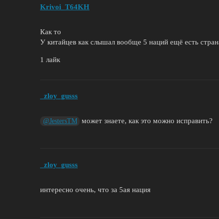
Krivoi_T64KH
Как то
У китайцев как слышал вообще 5 наций ещё есть стран
1 лайк
_zloy_gusss
может знаете, как это можно исправить?
@JestersTM
_zloy_gusss
интересно очень, что за 5ая нация