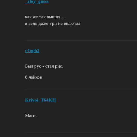
_zloy_gusss
как же так вышло…
я ведь даже vpn не включал
c4qph2
Был рус - стал рис.
8 лайков
Krivoi_T64KH
Магия