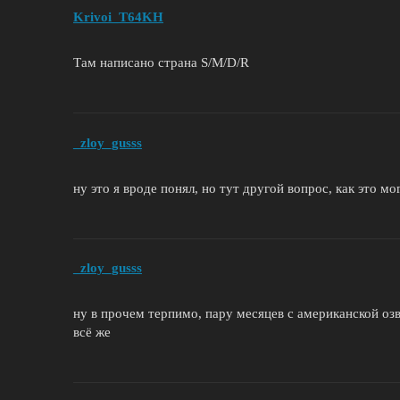
Krivoi_T64KH
Там написано страна S/M/D/R
_zloy_gusss
ну это я вроде понял, но тут другой вопрос, как это м
_zloy_gusss
ну в прочем терпимо, пару месяцев с американской озв
всё же