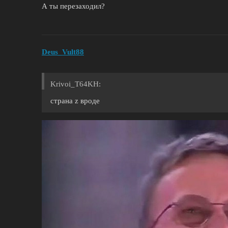
А ты перезаходил?
Deus_Vult88
Krivoi_T64KH:
страна z вроде