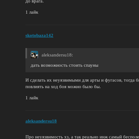
до врага.
1 лайк
skotobaza142
aleksandersu18:
дать возможность стоить спауны
И сделать их неуязвимыми для арты и фугасов, тогда 
повлиять на ход боя можно было бы.
1 лайк
aleksandersu18
Про неуязвимость хз, а так реально инж самый беспол