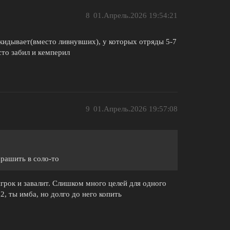
8
01.Апрель.2026 19:54:21
акидывает(вместо ливнувших), у которых отряды 5-7
сто забил и кемперил
9
01.Апрель.2026 19:57:08
арашить в соло-то
игрок и завалит. Слишком много целей для одного
2, ты имба, но долго до него копить