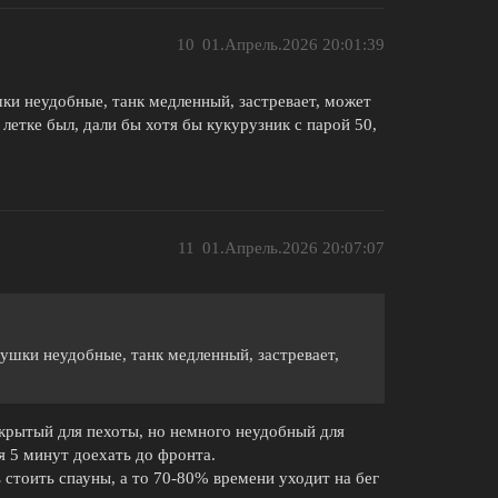
10
01.Апрель.2026 20:01:39
ушки неудобные, танк медленный, застревает, может
 летке был, дали бы хотя бы кукурузник с парой 50,
11
01.Апрель.2026 20:07:07
 Пушки неудобные, танк медленный, застревает,
крытый для пехоты, но немного неудобный для
ся 5 минут доехать до фронта.
 стоить спауны, а то 70-80% времени уходит на бег