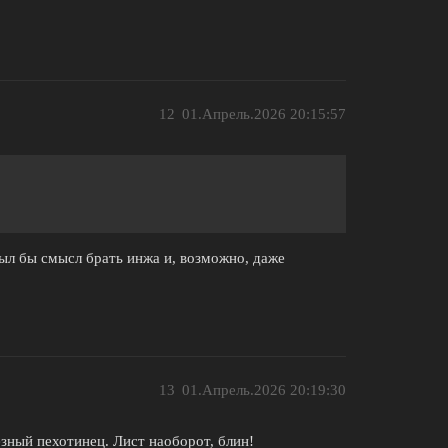
12
01.Апрель.2026 20:15:57
был бы смысл брать инжа и, возможно, даже
13
01.Апрель.2026 20:19:30
езный пехотинец. Лист наоборот, блин!