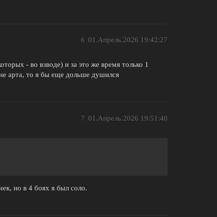
6
01.Апрель.2026 19:42:27
оторых - во взводе) и за это же время только 1
 не арта, то я бы еще дольше душился
7
01.Апрель.2026 19:51:40
ек, но в 4 боях я был соло.