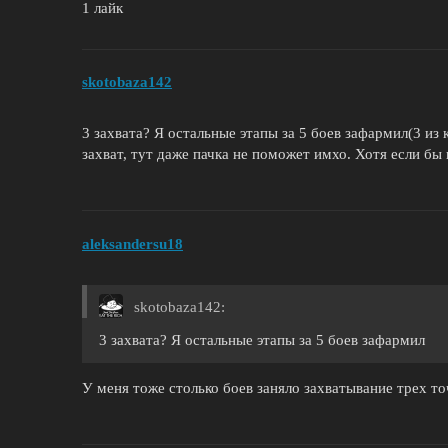
1 лайк
skotobaza142
3 захвата? Я остальные этапы за 5 боев зафармил(3 из к
захват, тут даже пачка не поможет имхо. Хотя если бы
aleksandersu18
skotobaza142:
3 захвата? Я остальные этапы за 5 боев зафармил
У меня тоже столько боев заняло захватывание трех точ