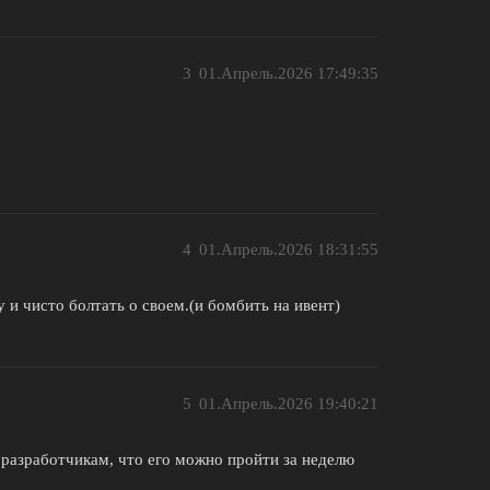
3
01.Апрель.2026 17:49:35
4
01.Апрель.2026 18:31:55
у и чисто болтать о своем.(и бомбить на ивент)
5
01.Апрель.2026 19:40:21
о разработчикам, что его можно пройти за неделю