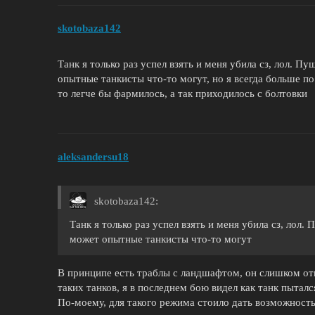
skotobaza142
Танк я только раз успел взять и меня убила сз, лол. П
опытные танкисты что-то могут, но я всегда больше по
то легче бы фармилось, а так приходилось с болтовки
aleksandersu18
skotobaza142:
Танк я только раз успел взять и меня убила сз, лол.
может опытные танкисты что-то могут
В принципе есть траблы с ландшафтом, он слишком от
таких танков, я в последнем бою видел как танк пытал
По-моему, для такого режима стоило дать возможность