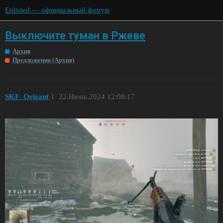
Enlisted — официальный форум
Выключите туман в Ржеве
Архив
Предложения (Архив)
SKF_Orizant
1
22.Июнь.2024 12:08:17