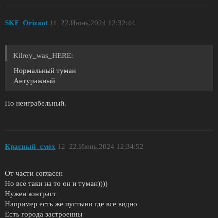
SKF_Orizant
11
22.Июнь.2024 12:32:44
Kilroy_was_HERE:
Нормальный туман
Антуражный
Но неиграбельный.
Красный_смех
12
22.Июнь.2024 12:34:52
От части согласен
Но все таки на то он и туман))))
Нужен контраст
Например есть же пустыни где все видно
Есть города застроенны