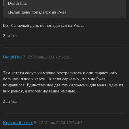
DondiTim:
Целый день попадался на Ржев
Вот бы целый день не попадаться на Ржев.
2 лайка
DondiTim
7
22.Июнь.2024 12:22:26
Там кстати сосульки можно отстреливать и они падают -это
большой плюс к карте . А если серьёзно , то мне Ржев
понравился. Единственное две точки ужасны для меня (одна из
них рынок, а второй название не знаю.
2 лайка
Красный_смех
8
22.Июнь.2024 12:24:07