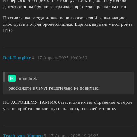
Из первого, что приходит в голову: чтобы игроки не уходили
далеко от зоны боя, не застраивали вражеские респавны и т.д.
Против танка всегда можно использовать свой танк/авиацию,
либо брать в отряд бронебойщика. Еще как вариант - построить
ПТО
Red-Tamplier
4
17.Апрель.2025 19:00:50
minohret:
расскажите в чём?! Решительно не понимаю!
ПО ХОРОШЕМУ ТАМ ИХ база, и она имеет охранение которое
уже не пройти или военную полицию, на своей стороне.
Trach_von_Vpopen
5
17.Апрель.2025 19:06:25