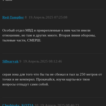
Red-Tamplier
8
19.Апрель.2025 07:25:08
Особый отдел МВД и прикрепленные к ним части имели
отношение, но там и других много. Вторая линия обороны,
тыловые части, СМЕРШ.
SiBearyak
9
19.Апрель.2025 08:12:46
серая зона для того что бы ты не сбежал в тыл за 250 метров от
точки и не кемперил. Прокачайся, изучи карты-все твои
вопросы отпадут сами собой.
Cheshirsky_KOTIA
10
19.Апрель.2025 08:46:23