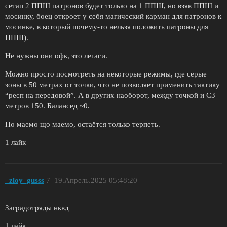
сетап 2 ППШ патронов будет только на 1 ППШ, но взяв ППШ и
мосинку, боец откроет у себя магический карман для патронов к
мосинке, в который почему-то нельзя положить патроны для
ППШ).
Не нужны они офк, это легаси.
Можно просто посмотреть на некоторые режимы, где серые
зоны в 50 метрах от точки, что не позволяет применить тактику
“респ на передовой”. А в других наоборот, между точкой и СЗ
метров 150. Балансед ~0.
Но маемо що маемо, остаётся только терпеть.
1 лайк
_zloy_gusss
7
19.Апрель.2025 05:48:20
Заградотряды нквд
1 лайк