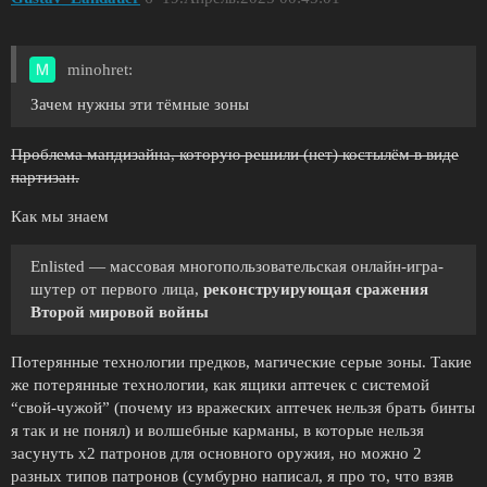
minohret:
Зачем нужны эти тёмные зоны
Проблема мапдизайна, которую решили (нет) костылём в виде
партизан.
Как мы знаем
Enlisted — массовая многопользовательская онлайн-игра-
шутер от первого лица,
реконструирующая сражения
Второй мировой войны
Потерянные технологии предков, магические серые зоны. Такие
же потерянные технологии, как ящики аптечек с системой
“свой-чужой” (почему из вражеских аптечек нельзя брать бинты
я так и не понял) и волшебные карманы, в которые нельзя
засунуть х2 патронов для основного оружия, но можно 2
разных типов патронов (сумбурно написал, я про то, что взяв