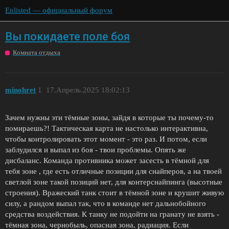
Enlisted — официальный форум
Вы покидаете поле боя
Комната отдыха
minohret
1
17.Апрель.2025 18:02:13
Зачем нужны эти тёмные зоны, зайдя в которые ты почему-то
помираешь?! Тактическая карта не настолько интерактивна,
чтобы контролировать этот момент - это раз. И потом, если
заблудился и выпал из боя - твои проблемы. Опять же
дисбаланс. Команда противника может засесть в тёмной для
тебя зоне , где есть отличные позиции для снайперов, а на твоей
светлой зоне такой позиций нет, для контерснайпинга (высотные
строения). Вражеский танк стоит в тёмной зоне и крушит живую
силу, а рандом выпал так, что в команде нет дальнобойного
средства воздействия. К танку не подойти на гранату не взять -
тёмная зона, чернобыль, опасная зона, радиация. Если