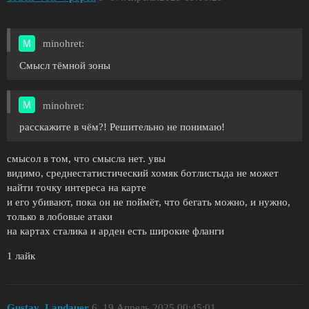
minohret:
Смысл тёмной зоны
minohret:
расскажите в чём?! Решительно не понимаю!
смысол в том, что смысла нет. увы
видимо, среднестатистический хомяк ботлистыда не может
найти точку интереса на карте
и его убивают, пока он не поймёт, что бегать можно, и нужно,
только в лобовые атаки
на картах сталика и арден есть широкие фланги
1 лайк
Gustav_Landauer
6
19.Апрель.2025 00:45:01