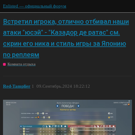
Enlisted — официальный форум
Встретил игрока, отлично отбивал наши
атаки "юсэй" - "Казадор де ратас" см.
скрин его ника и стиль игры за Японию
по реплеям
Комната отдыха
Red-Tamplier
1
09.Сентябрь.2024 18:22:12