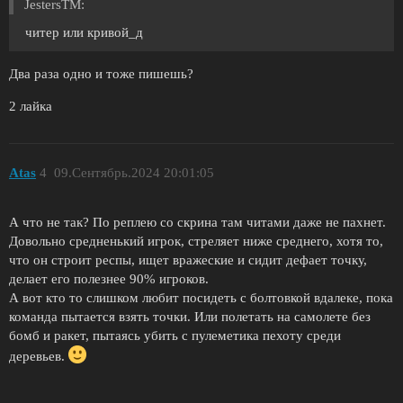
JestersTM:
читер или кривой_д
Два раза одно и тоже пишешь?
2 лайка
Atas
4
09.Сентябрь.2024 20:01:05
А что не так? По реплею со скрина там читами даже не пахнет.
Довольно средненький игрок, стреляет ниже среднего, хотя то,
что он строит респы, ищет вражеские и сидит дефает точку,
делает его полезнее 90% игроков.
А вот кто то слишком любит посидеть с болтовкой вдалеке, пока
команда пытается взять точки. Или полетать на самолете без
бомб и ракет, пытаясь убить с пулеметика пехоту среди
деревьев.