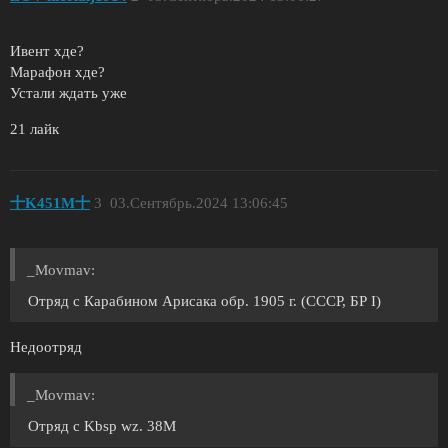
Ивент хде?
Марафон хде?
Устали ждать уже
21 лайк
十K451M十
3
03.Сентябрь.2024 13:06:45
_Movmav:
Отряд с Карабином Арисака обр. 1905 г. (СССР, БР I)
Недоотряд
_Movmav:
Отряд с Kbsp wz. 38M