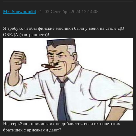
Mr_Snowman94
21
03.Сентябрь.2024 13:14:08
Я требую, чтобы финские мосинки были у меня на столе ДО
ОБЕДА (завтрашнего)!
Не, серьёзно, причины их не добавлять, если их советских
братишек с арисаками дают?