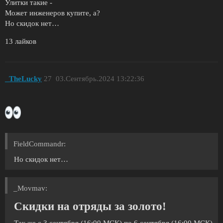
Улитки такие -
Может инженеров купите, а?
Но скидок нет…
13 лайков
_TheLucky
27
03.Сентябрь.2024 13:22:36
FieldCommandr:
Но скидок нет…
_Movmav:
Скидки на отряды за золото!
Так же с 3 сентября (16:00 МСК) по 6 сентября (16:00 МСК)