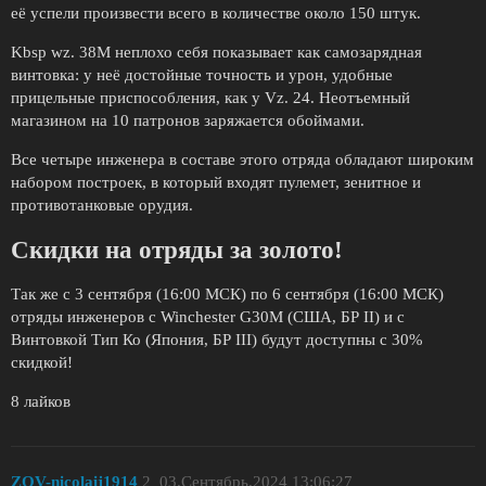
её успели произвести всего в количестве около 150 штук.
Kbsp wz. 38M неплохо себя показывает как самозарядная
винтовка: у неё достойные точность и урон, удобные
прицельные приспособления, как у Vz. 24. Неотъемный
магазином на 10 патронов заряжается обоймами.
Все четыре инженера в составе этого отряда обладают широким
набором построек, в который входят пулемет, зенитное и
противотанковые орудия.
Скидки на отряды за золото!
Так же с 3 сентября (16:00 МСК) по 6 сентября (16:00 МСК)
отряды инженеров с Winchester G30M (США, БР II) и с
Винтовкой Тип Ко (Япония, БР III) будут доступны с 30%
скидкой!
8 лайков
ZОV-nicolaij1914
2
03.Сентябрь.2024 13:06:27