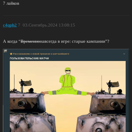
7 лайков
c4qph2
7
03.Сентябрь.2024 13:08:15
А когда “
Временно
навсегда в игре: старые кампании”?