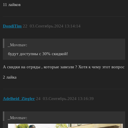
11 лайков
DondiTim
22
03.Сентябрь.2024 13:14:14
_Movmav:
будут доступны с 30% скидкой!
А скидки на отряды , которые завезли ? Хотя к чему этот вопрос
2 лайка
Adelheid_Ziegler
24
03.Сентябрь.2024 13:16:39
_Movmav: