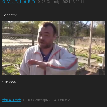
O_V_e_R_L_0_R_D
10
03.Сентябрь.2024 13:09:14
Воообще…
9 лайков
十K451M十
12
03.Сентябрь.2024 13:09:38