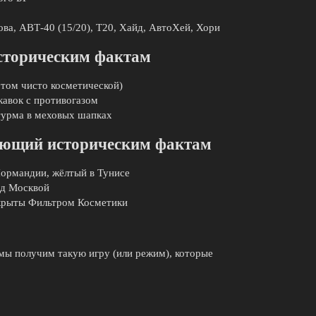
ва, АВТ-40 (15/20), T20, Хайд, АвтоХей, Хори
историческим фактам
 том чисто косметической)
кавок с противогазом
турма в меховых шапках
вующий историческим фактам
 Нормандии, жёлтый в Тунисе
ад Москвой
скрыты Фильтром Косметики
 мы получим такую игру (или режим), которые