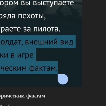
торическим фактам
ого БР