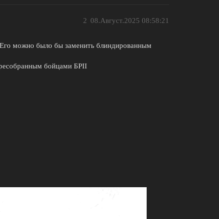
2
08.Август.2025 08:58:21
 Его можно было бы заменить блиндированным
пересобранным бойцами БРII