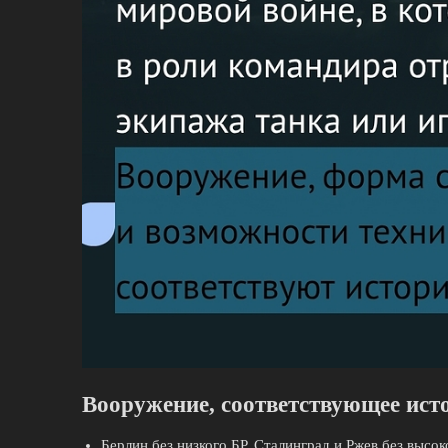
Вооружение, соответствующее ис
Берлин без низкого БР, Сталинград и Ржев без высок