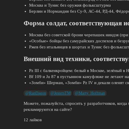
Москва и Тунис без оружия фольксштурма
Берлин и Нормандия без Су-9, АС-44, РД-44, Фёдоро
Форма солдат, соответствующая 
Москва без советской брони черепашек ниндзя (при
«Особые» бойцы без самурайских доспехов и безру
Ржев без итальянцев в шортах и Тунис без фольксш
Внешний вид техники, соответст
Pz III с балкенкройцем: белый в Москве, зелёный в
Bf 109 и Ju 87 в пустынном камуфляже не летают н
«Зомби» Шерман, «Зомби» Pz IV и декали оленят 
@RanDagon
@JestersTM
@Marty_Hoffman
Можете, пожалуйста, спросить у разработчиков, когда
рекламируются на сайте?
12 лайков