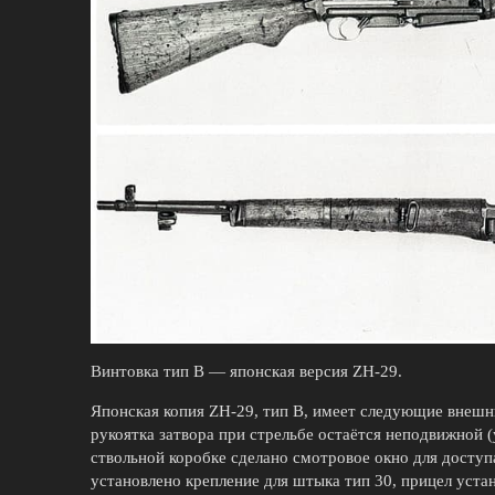
Винтовка тип В — японская версия ZH-29.
Японская копия ZH-29, тип В, имеет следующие внешн
рукоятка затвора при стрельбе остаётся неподвижной (
ствольной коробке сделано смотровое окно для доступ
установлено крепление для штыка тип 30, прицел уста