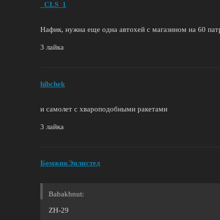
_CLS_1
Нафик, нужна еще одна автохей с магазином на 60 па
3 лайка
hibchek
и самолет с хвароподобными ракетами
3 лайка
БомжикЭнлистед
Babakhnut:
ZH-29