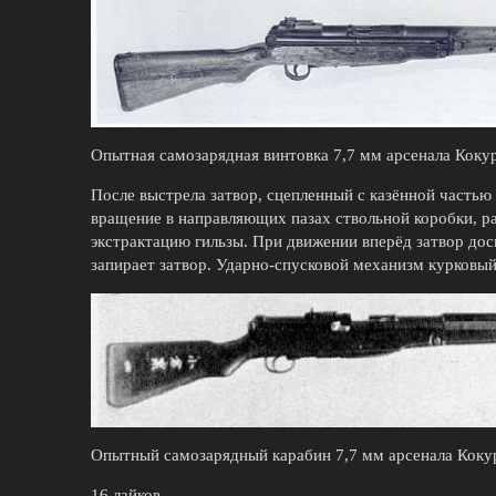
Опытная самозарядная винтовка 7,7 мм арсенала Кокур
После выстрела затвор, сцепленный с казённой частью с
вращение в направляющих пазах ствольной коробки, ра
экстрактацию гильзы. При движении вперёд затвор до
запирает затвор. Ударно-спусковой механизм курковы
Опытный самозарядный карабин 7,7 мм арсенала Коку
16 лайков