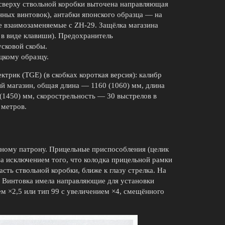
 сверху ствольной коробки выточена направляющая
нных винтовок), антабки японского образца — на
не взаимозаменяемые с ZH-29. Защёлка магазина
 в виде клавиши). Предохранитель
усковой скобы.
цкому образцу.
трик (TGE) (в скобках короткая версия): калибр
й магазин, общая длина — 1160 (1060) мм, длина
(1450) мм, скорострельность — 30 выстрелов в
 метров.
дному патрону. Прицельные приспособления (целик
за исключением того, что колодка прицельной рамки
сть ствольной коробки, ближе к глазу стрелка. На
. Винтовка имела направляющие для установки
ем ×2,5 или тип 99 с увеличением ×4, смещённого