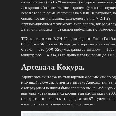
мушкой влево (у ZH-29 — вправо) от продольной оси,
для кронштейна оптического прицела (у части выпуще
левой стороне ложи. Магазины на 5 или 10 патронов, 
справа позади приёмника флажкового типа (у ZH-29 —
двухпозиционный флажкового типа справа, впереди сп
Затылок приклада — стальной рифлёный, по чехослова
ТТХ винтовки тип B ZH-29 производства Токио Газ Элек
6,5×50 мм SR, 5- или 10-зарядный коробчатый отъёмны
ствола — 590 (500–520) мм, длина со штыком — 1550 
минуту, вес — 4,3 (4,1) кг, прицел градуирован до 1100
Арсенала Кокура.
Заряжалась винтовка из стандартной обоймы или по о
и мушка) также аналогичны винтовке Арисака тип 99, 
с апертурным целиком были перенесены на казённую ча
винтовку устанавливался кронштейн для штыка тип 30
стандартного оптического прицела тип 97 с увеличени
влево от окна заряжания и выброса гильзы.