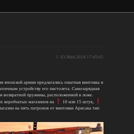
1
03.Май.2024 17:45:02
ия японской армии предлагались опытная винтовка и
логичным устройству его пистолета. Самозарядная
 и возвратной пружины, расположенной в ложе.
ых коробчатых магазинов на
10 или 15 штук,
агазин на пять патронов от винтовки Арисака тип