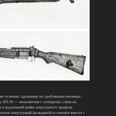
ие отличия, сделанные по требованию военных:
у ZH-29 — монолитная с затвором), слева на
а к подъёмной рейке апертурного прицела,
новлен апертурный (кольцевой) и смещён вместе с