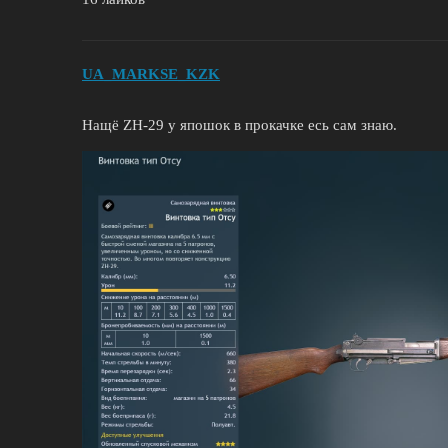
UA_MARKSE_KZK
Нащё ZH-29 у япошок в прокачке есь сам знаю.