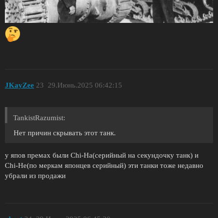
JKayZee
23
29.Июнь.2025 06:42:15
TankistRazumist:
Нет причин скрывать этот танк.
у япов премах были Chi-Ha(серийный на секундочку танк) и
Chi-He(по меркам японцев серийный) эти танки тоже недавно
убрали из продажи