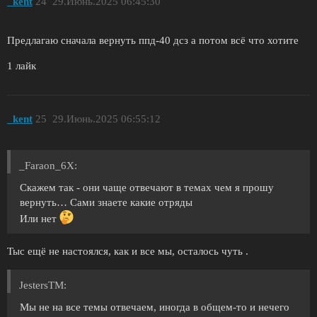
_kent
24
29.Июнь.2025 06:45:30
Предлагаю сначала вернуть ппд-40 дсз а потом всё что хотите
1 лайк
_kent
25
29.Июнь.2025 06:55:12
_Faraon_6X:
Скажем так - они чаще отвечают в темах чем я прошу
вернуть… Сами знаете какие отряды
Или нет
Тыс ещё не настоялся, как и все мы, осталось чуть .
JestersTM:
Мы не на все темы отвечаем, иногда в общем-то и нечего