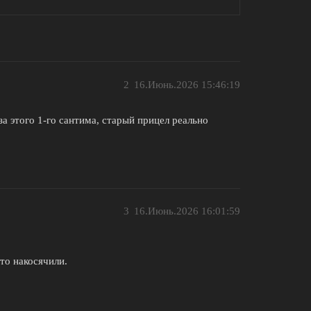
2
16.Июнь.2026 15:46:19
за этого 1-го сантима, старый прицел реально
3
16.Июнь.2026 16:01:59
 то накосячили.