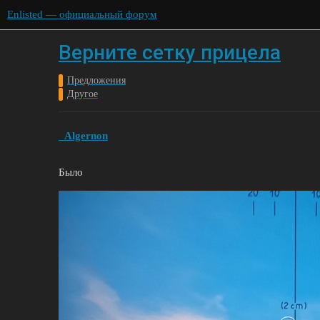
Enlisted — официальный форум
Верните сетку прицела
Предложения
Другое
_Algernon
Было