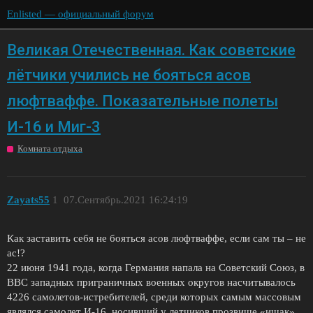
Enlisted — официальный форум
Великая Отечественная. Как советские
лётчики учились не бояться асов
люфтваффе. Показательные полеты
И-16 и Миг-3
Комната отдыха
Zayats55
1
07.Сентябрь.2021 16:24:19
Как заставить себя не бояться асов люфтваффе, если сам ты – не
ас!?
22 июня 1941 года, когда Германия напала на Советский Союз, в
ВВС западных приграничных военных округов насчитывалось
4226 самолетов-истребителей, среди которых самым массовым
являлся самолет И-16, носивший у летчиков прозвище «ишак».