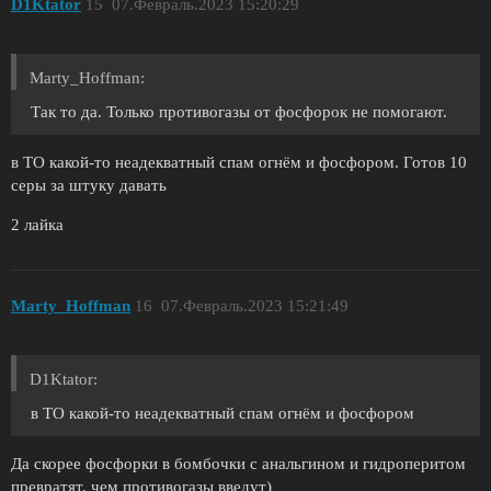
D1Ktator
15
07.Февраль.2023 15:20:29
Marty_Hoffman:
Так то да. Только противогазы от фосфорок не помогают.
в ТО какой-то неадекватный спам огнём и фосфором. Готов 10
серы за штуку давать
2 лайка
Marty_Hoffman
16
07.Февраль.2023 15:21:49
D1Ktator:
в ТО какой-то неадекватный спам огнём и фосфором
Да скорее фосфорки в бомбочки с анальгином и гидроперитом
превратят, чем противогазы введут)