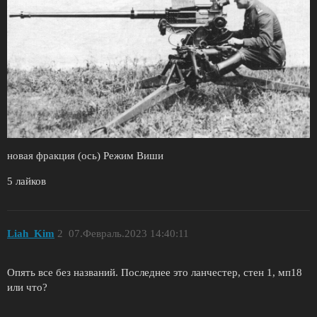
новая фракция (ось) Режим Виши
5 лайков
Liah_Kim
2
07.Февраль.2023 14:40:11
Опять все без названий. Последнее это ланчестер, стен 1, мп18
или что?