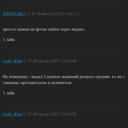
FNFAL2017
3
07.Февраль.2023 14:41:17
просто нажми на фотке найти через яндекс.
1 лайк
Liah_Kim
4
07.Февраль.2023 14:42:48
Не поверишь - выдал 5 разных названий разного оружия, то же с
танками, противогазом и пулеметом
1 лайк
Liah_Kim
6
07.Февраль.2023 14:45:36