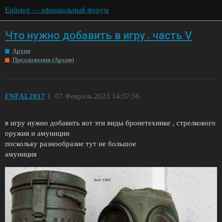
Enlisted — официальный форум
Что нужно добавить в игру . часть V
Архив
Предложения (Архив)
FNFAL2017
1
07.Февраль.2023 14:37:56
в игру нужно добавить вот эти виды бронетехнике , стрелкового
оружия и амуниции
поскольку разнообразие тут не большое
амуниция