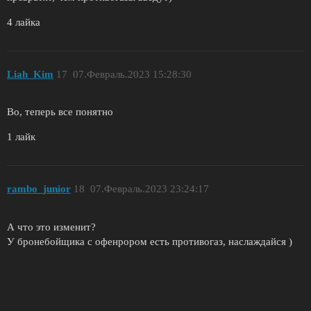
4 лайка
Liah_Kim
17
07.Февраль.2023 15:28:30
Во, теперь все понятно
1 лайк
rambo_junior
18
07.Февраль.2023 23:24:17
А что это изменит?
У бронебойщика с офенрором есть противогаз, наслаждайся )