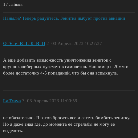
17 лайков
Наныли? Теперь радуйтесь. Зенитка имбует против авиации
O_V_e_R_L_0_R_D
2
03.Апрель.2023 10:27:37
А еще добавить возможность уничтожения зениток с
крупнокалиберных пулеметов самолетов. Например с 20мм и
более достаточно 4-5 попаданий, что бы она вспыхнула.
LaTrava
3
03.Апрель.2023 11:00:59
не обязательно. Я готов бросать все и лететь бомбить зенитку.
Но я даже зная где, до момента её стрельбы не могу ее
выделить.