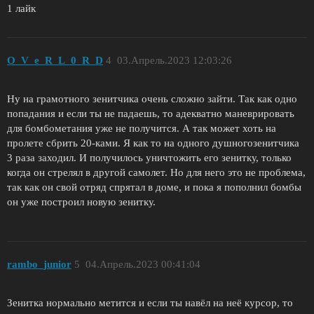
1 лайк
O_V_e_R_L_0_R_D
4
03.Апрель.2023 12:03:26
Ну на грамотного зенитчика очень сложно зайти. Так как одно
попадания и если ты не падаешь, то адекватно маневрировать
для бомбометания уже не получится. А так может хоть на
пролете сбрить 20-ками. Я как то на одного душногозенитчика
3 раза заходил. И получилось уничтожить его зенитку, только
когда он стрелял в другой самолет. Но для него это не проблема,
так как он свой отряд спрятал в доме, и пока я пополнил бомбы
он уже построил новую зенитку.
rambo_junior
5
04.Апрель.2023 00:41:04
Зенитка нормально метится и если ты навёл на неё курсор, то