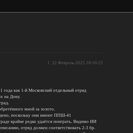
1
22.Февраль.2025 18:10:23
1 года как 1-й Московский отдельный отряд
х на Дону.
град.
обретённого мной за золото.
ждено, поскольку они имеют ППШ-41
граде крайне редко удаётся поиграть. Видимо ИИ
 описанию, отряд должен соответствовать 2-3 бр.