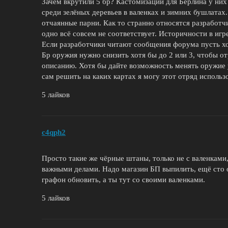
Зачем вкрутили 5 бр? Кастомизации для Берлина у них 
среди зелёных деревьев в валенках и зимних бушлатах.
отчаянные парни. Как то странно относятся разработч
одно всё совсем не соответствует. Историчности в игр
Если разработчики читают сообщения форума пусть хо
Бр оружия нужно снизить хотя бы до 2 или 3, чтобы о
описанию. Хотя бы дайте возможность менять оружие 
сам решить на каких картах я могу этот отряд использ
5 лайков
c4qph2
Просто такие же чёрные штаны, только не с валенками,
важными делами. Надо магазин БП выпилить, ещё сто о
графон обновить, а ты тут со своими валенками.
5 лайков