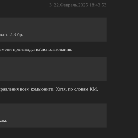
3
22.Февраль.2025 18:43:53
ать 2-3 бр.
ремени производства\использования.
правления всем комьюнити. Хотя, по словам КМ,
.
кам.