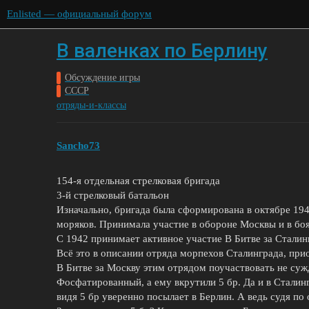
Enlisted — официальный форум
В валенках по Берлину
Обсуждение игры
СССР
отряды-и-классы
Sancho73
154-я отдельная стрелковая бригада
3-й стрелковый батальон
Изначально, бригада была сформирована в октябре 194
моряков. Принимала участие в обороне Москвы и в боя
С 1942 принимает активное участие В Битве за Сталин
Всё это в описании отряда морпехов Сталинграда, при
В Битве за Москву этим отрядом поучаствовать не су
Фосфатированный, а ему вкрутили 5 бр. Да и в Сталин
видя 5 бр уверенно посылает в Берлин. А ведь судя по