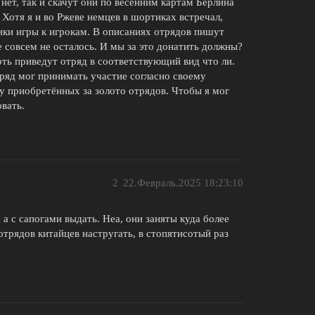
нет, так и скачут они по весенним картам Берлина
 Хотя я и во Ржеве немцев в шортиках встречал,
ики игры к игрокам. В описаниях отрядов пишут
е совсем не осталось. И мы за это донатить должны?
ть приведут отряд в соответствующий вид что ли.
тряд мог принимать участие согласно своему
у приобретённых за золото отрядов. Чтобы я мог
овать.
2
22.Февраль.2025 18:23:10
 а с сапогами выдать. Неа, они заняты куда более
трядов китайцев настругать, в стопятисотый раз