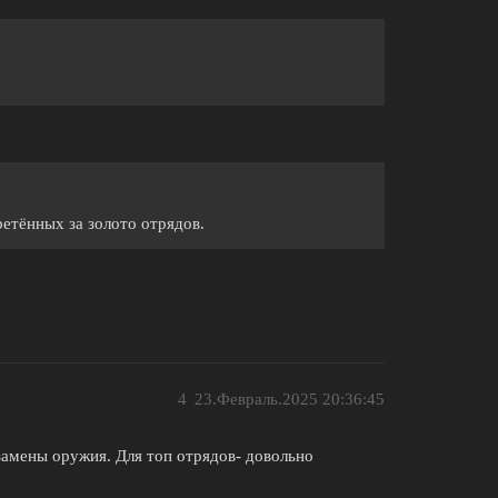
етённых за золото отрядов.
4
23.Февраль.2025 20:36:45
 замены оружия. Для топ отрядов- довольно