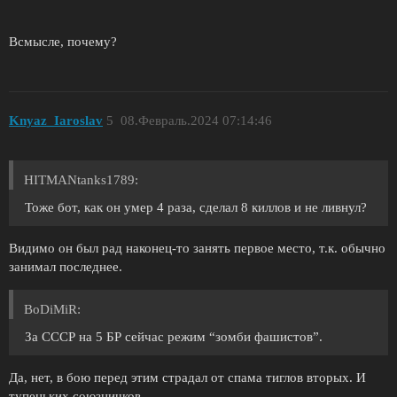
Всмысле, почему?
Knyaz_Iaroslav
5
08.Февраль.2024 07:14:46
HITMANtanks1789:
Тоже бот, как он умер 4 раза, сделал 8 киллов и не ливнул?
Видимо он был рад наконец-то занять первое место, т.к. обычно
занимал последнее.
BoDiMiR:
За СССР на 5 БР сейчас режим “зомби фашистов”.
Да, нет, в бою перед этим страдал от спама тиглов вторых. И
тупеньких союзничков.