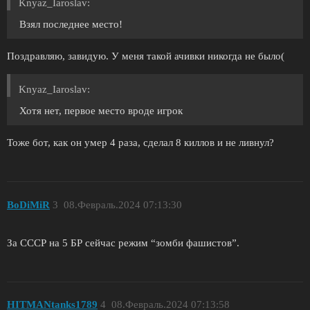
Knyaz_Iaroslav:
Взял последнее место!
Поздравляю, завидую. У меня такой ачивки никогда не было(
Knyaz_Iaroslav:
Хотя нет, первое место вроде игрок
Тоже бот, как он умер 4 раза, сделал 8 киллов и не ливнул?
BoDiMiR
3
08.Февраль.2024 07:13:30
За СССР на 5 БР сейчас режим “зомби фашистов”.
HITMANtanks1789
4
08.Февраль.2024 07:13:58