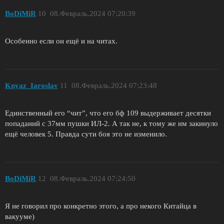
BoDiMiR
10
08.Февраль.2024 07:20:39
Особенно если он ещё и на читах.
Knyaz_Iaroslav
11
08.Февраль.2024 07:23:48
Единственный его “чит”, что его бф 109 выдерживает десятки
попаданий с 37мм пушки ИЛ-2. А так не, к тому же им закинуло
ещё человек 5. Правда сути боя это не изменило.
BoDiMiR
12
08.Февраль.2024 07:24:50
Я не говорил про конкретно этого, а про некого Китайца в
вакууме)