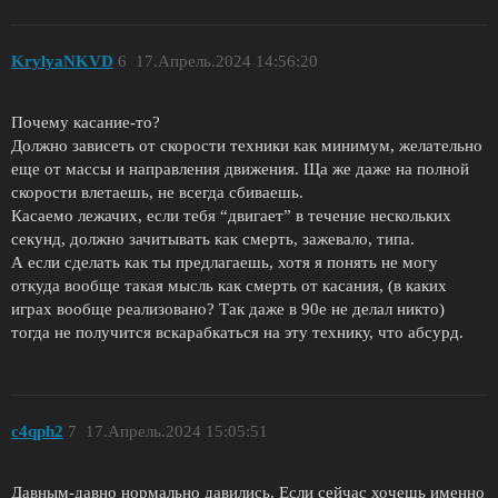
KrylyaNKVD
6
17.Апрель.2024 14:56:20
Почему касание-то?
Должно зависеть от скорости техники как минимум, желательно
еще от массы и направления движения. Ща же даже на полной
скорости влетаешь, не всегда сбиваешь.
Касаемо лежачих, если тебя “двигает” в течение нескольких
секунд, должно зачитывать как смерть, зажевало, типа.
А если сделать как ты предлагаешь, хотя я понять не могу
откуда вообще такая мысль как смерть от касания, (в каких
играх вообще реализовано? Так даже в 90е не делал никто)
тогда не получится вскарабкаться на эту технику, что абсурд.
c4qph2
7
17.Апрель.2024 15:05:51
Давным-давно нормально давились. Если сейчас хочешь именно