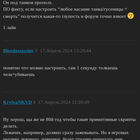
Он под танком прополз.
ПО факту, если настроить “любое касание танка/гусеницы =
смерть” получится какая-то глупость и форум точно взвоет
1 лайк
Bloodassassinv
3
17.Апрель.2024 12:28:44
понятно что можно настроить, там 1 секунду толкаешь
чела=убиваешь
KrylyaNKVD
4
17.Апрель.2024 12:28:49
Ну хорош, ща же не 80й год чтобы такие примитивные скрипты
делать.
Лежачих, например, должно сразу зажевывать. Но в игровых
реалиях лежачего, наверное, будет труднее переехать чем