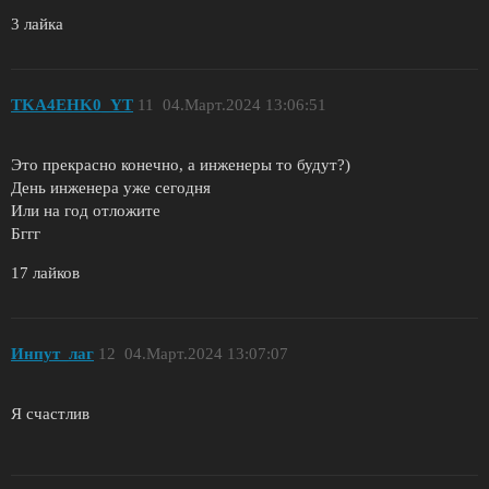
3 лайка
TKA4EHK0_YT
11
04.Март.2024 13:06:51
Это прекрасно конечно, а инженеры то будут?)
День инженера уже сегодня
Или на год отложите
Бггг
17 лайков
Инпут_лаг
12
04.Март.2024 13:07:07
Я счастлив