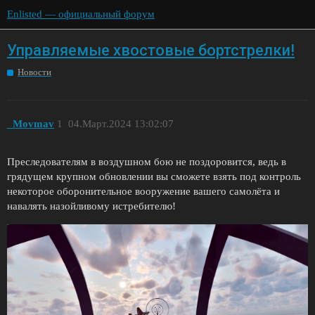
Enlisted — официальный форум
Управляемые хвостовые бортстрелки!
Новости
_Movmav
1
04.Март.2024 13:02:07
Преследователям в воздушном бою не поздоровится, ведь в
грядущем крупном обновлении вы сможете взять под контроль
некоторое оборонительное вооружение вашего самолёта и
навалять назойливому истребителю!