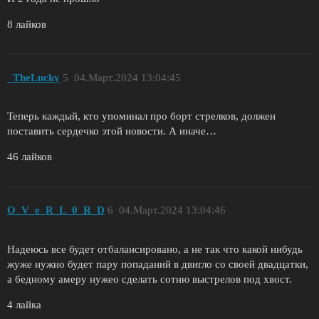
8 лайков
_TheLucky
5
04.Март.2024 13:04:45
Теперь каждый, кто упоминал про борт стрелков, должен
поставить сердечко этой новости. А иначе…
46 лайков
O_V_e_R_L_0_R_D
6
04.Март.2024 13:04:46
Надеюсь все будет отбалансировано, а не так что какой нибудь
жуже нужно будет пару попаданий в двигло со своей двадцатки,
а бедному амеру нужео сделать сотню выстрелов под хвост.
4 лайка