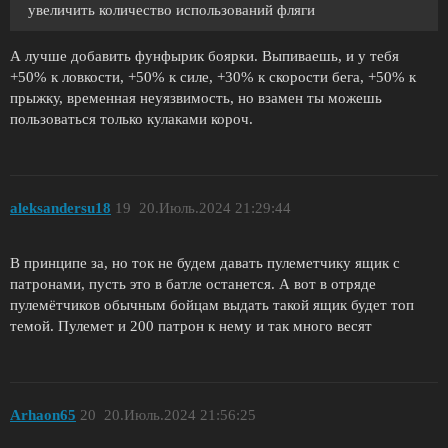
увеличить количество использований фляги
А лучше добавить фунфырик боярки. Выпиваешь, и у тебя
+50% к ловкости, +50% к силе, +30% к скорости бега, +50% к
прыжку, временная неуязвимость, но взамен ты можешь
пользоваться только кулаками короч.
aleksandersu18
19
20.Июль.2024 21:29:44
В принципе за, но ток не будем давать пулеметчику ящик с
патронами, пусть это в батле останется. А вот в отряде
пулемётчиков обычным бойцам выдать такой ящик будет топ
темой. Пулемет и 200 патрон к нему и так много весят
Arhaon65
20
20.Июль.2024 21:56:25