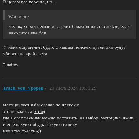
В целом все хорошо, но…
Wortarion:
медик, управляемый ии, лечит ближайших союзников, если
находится вне боя
У меня ощущение, будто с нашим поиском путей они будут
убегать на край света
2 лайка
Trach_von_Vpopen
7
20.Июль.2024 19:56:29
мотоциклист я бы сделал по другому
это не класс, а
отряд
где в слот техники можно поставить, на выбор, мотоцикл, джип,
и ещё какую-нибудь лёгкую технику
или всех съесть -))