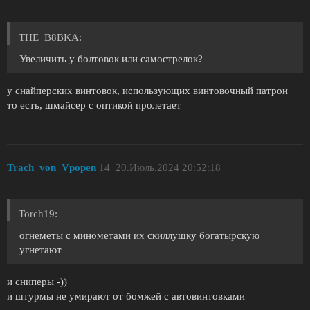
THE_B8BKA:
Увеличить у болтовок или самострелок?
у снайперских винтовок, использующих винтовочный патрон
то есть, шмайсер с оптикой пролетает
Trach_von_Vpopen
14
20.Июль.2024 20:52:18
Torch19:
огнеметы с минометами их скиллушку богатырскую
угнетают
и сниперы -))
и штурмы не умирают от бомжей с автовинтовками