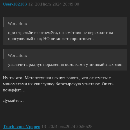
User-102103
12
20.Июль.2024 20:49:00
Wortarion:
при стрельбе из огнемёта, огнемётчик не переходит на
прогулочный шаг, НО не может спринтовать
Wortarion:
увеличить радиус поражения осколками у миномётных мин
Ну ты что. Метапетушки начнут вонять, что огнеметы с
минометами их скиллушку богатырскую угнетают. Опять
понерфят…
Думайте…
Trach_von_Vpopen
13
20.Июль.2024 20:50:28