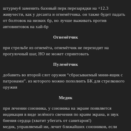
штурму4 заменить базовый перк перезарядки на +12.3
живучести, как у десанта и огнемётчика. он также будет падать
от болтовок на низких бр, но лучше выживать против
автовинтовок на хай-бр
Огнемётчик
при стрельбе из огнемёта, огнемётчик не переходит на
прогулочный шаг, НО не может спринтовать
Пулемётчик
добавить во второй слот оружия “сбрасываемый мини-ящик с
патронами”. из которого можно пополнить БК для стрелкового
оружия
Медик
при лечении союзника, у союзника на экране появляется
индикация в виде зелёного свечения по краям экрана, и звук
биения сердца (хватит убегать от санитаров!)
медик, управляемый ии, лечит ближайших союзников, если