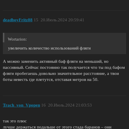
deadboyFritz88
15
20.Июль.2024 20:59:41
Wortarion:
увеличить количество использований фляги
А можно заменить активный баф фляги на меньший, но
пассивный. Сейчас постоянно так получается что ты под бафом
фляги пробегаешь довольно значительное расстояние, а твои
боты невесть где плетутся, отставая метров на 50.
Trach_von_Vpopen
16
20.Июль.2024 21:03:53
так это плюс
лучше держаться подальше от этого стада баранов – они