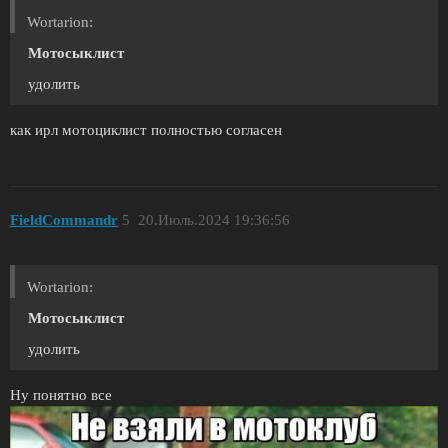
Wortarion:
Мотосыклист
удолить
как ирл мотоциклист полностью согласен
FieldCommandr
5
20.Июль.2024 19:36:56
Wortarion:
Мотосыклист
удолить
Ну понятно все