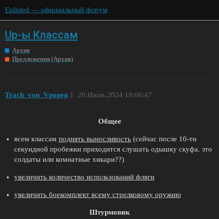
Enlisted — официальный форум
Up-ы Классам
Архив
Предложения (Архив)
Trach_von_Vpopen
1
20.Июль.2024 19:06:47
Общее
всем классам
поднять выносливость
(сейчас после 10-ти
секундной пробежки приходится слушать одышку скуфа. это
солдаты или комнатные хикари??)
увеличить количество использований фляги
увеличить боекомплект всему стрелковому оружию
Штурмовик