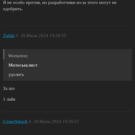
Я не особо против, но разработчики из-за этого могут не
одобрить.
Zakin
3
20.Июль.2024 19:29:55
Wortarion:
Мотосыклист
удолить
За шо
1 лайк
CrustAttack
4
20.Июль.2024 19:30:57