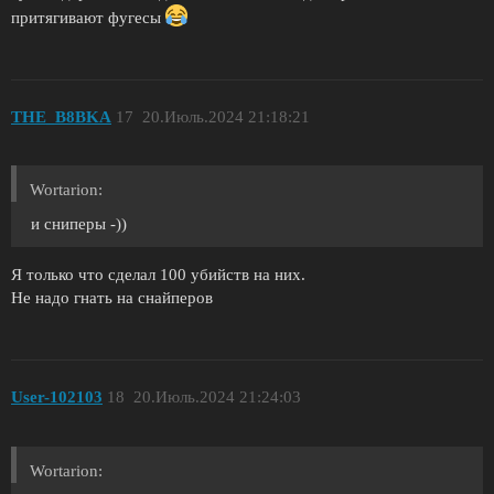
притягивают фугесы
THE_B8BKA
17
20.Июль.2024 21:18:21
Wortarion:
и сниперы -))
Я только что сделал 100 убийств на них.
Не надо гнать на снайперов
User-102103
18
20.Июль.2024 21:24:03
Wortarion: