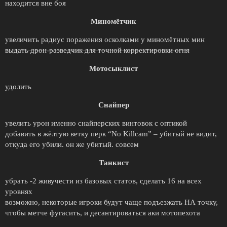
находится вне боя
Миномётчик
увеличить радиус поражения осколками у миномётных мин
выдать дрон-разведчик для точной корректировки огня
Мотосыклист
удолить
Снайпер
увелить урон именно снайперских винтовок с оптикой
добавить в жёлтую ветку перк “No Killcam” – убитый не видит,
откуда его убили. он же убитый. совсем
Танкист
убрать -2 живучести из базовых статов, сделать 16 на всех
уровнях
возможно, некоторые игроки будут чаще подъезжать НА точку,
чтобы метче фугасить, и десантироваться аки мотопехота