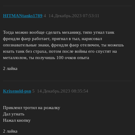
HITMANtanks1789
4
14.Декабрь.2023 07:53:11
Тогда можно вообще сделать механику, типо угнал танк
френдли фаер работает, пригнал в тыл, нарисовал
опознавательные знаки, френдли фаер отелючен, ты можешь
юзать танк без страха, потом после войны его спустят на
металлолом, ты получишь 100 очков опыта
2 лайка
Krixenold-psn
5
14.Декабрь.2023 08:35:54
Приклеил тротил на рожалку
Дал угнать
Нажал кнопку
2 лайка