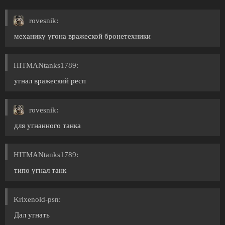
rovesnik:
механику угона вражеской бронетехники
HITMANtanks1789:
угнал вражеский респ
rovesnik:
для угнанного танка
HITMANtanks1789:
типо угнал танк
Krixenold-psn:
Дал угнать