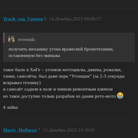
Trach_von_Vpopen
6
14.Декабрь.2023 09:08:57
rovesnik:
получить механику угона вражеской бронетехники,
оставленную без экипажа
такое было в ХиГе – угоняли мотоциклы, джипы, рожалки,
танки, самолёты. был даже перк “Угонщик” (за 2-3 секунды
вскрывал технику)
и самолёт садили в поле и чинили ремонтным ключом
но такое доступно только разрабам из дании рето-мото
4 лайка
Marty_Hoffman
7
15.Декабрь.2023 13:18:01