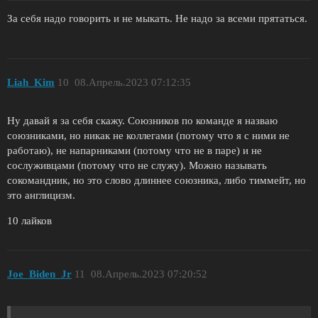
За себя надо говорить и не мыкать. Не надо за всеми прятаться.
Liah_Kim
10
08.Апрель.2023 07:12:35
Ну давай я за себя скажу. Союзников по команде я назваю
союзниками, но никак не коллегами (потому что я с ними не
работаю), не напарниками (потому что не в паре) и не
сослуживцами (потому что не служу). Можно называть
сокомандник, но это слово длиннее союзника, либо тиммейт, но
это англицизм.
10 лайков
Joe_Biden_Jr
11
08.Апрель.2023 07:20:52