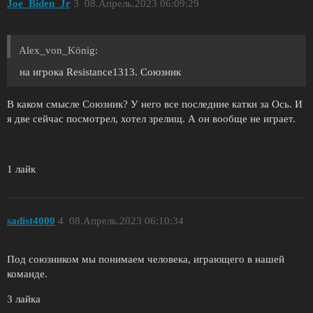
Joe_Biden_Jr
3
08.Апрель.2023 06:09:29
Alex_von_König:
на игрока Resistance1313. Союзник
В каком смысле Союзник? У него все последние катки за Ось. И
я две сейчас посмотрел, хотел зрелищ. А он вообще не играет.
1 лайк
sadist4000
4
08.Апрель.2023 06:10:34
Под союзником мы понимаем человека, играющего в нашей
команде.
3 лайка