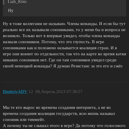
Liah_Kim:
Ну
Ну я тоже коллегами не называю. Члены команды. И если бы тут
реально все их называли союзниками, то у меня бы и вопроса не
возникло. Только вот я впервые увидел, чтобы члена команды
назвали союзником. Потому, что это глупость. В игре
союзниками как и положено называется коалиция стран. И в
игре они воюют по отдельности, так что на карте во время катки
никаких союзников нет. Где он там союзников увидел среди
своей немецкой команды? Я думаю Резистанс за это его и сжёг.
DmitriyADV
12
08.Апрель.2023 07:38:57
Мы те кто вырос во времена создания интернета, а не во
времена создания коалиции государств, всю жизнь называл
союзник или тиммейт.
А почему ты не слышал этого в игре? Да потому что голосового