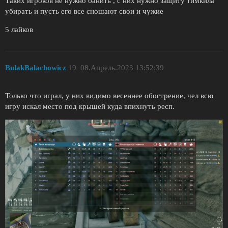
Таких игроков не нужно банить , с них нужно защиту тимкила
убирать и пусть его все сношают свои и чужие
5 лайков
BulakBalachowicz
19
08.Апрель.2023 13:52:39
Только что играл, у них видимо весеннее обострение, чел всю
игру искал место под крышей куда впихнуть респ.