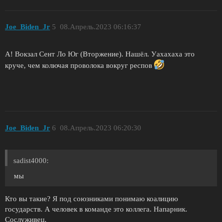
Joe_Biden_Jr
5
08.Апрель.2023 06:16:37
А! Вокзал Сент Ло Юг (Вторжение). Нашёл. Уахахаха это
круче, чем колючая проволока вокруг респов
Joe_Biden_Jr
6
08.Апрель.2023 06:20:30
sadist4000:
мы
Кто вы такие? Я под союзниками понимаю коалицию
государств. А человек в команде это коллега. Напарник.
Сослуживец.