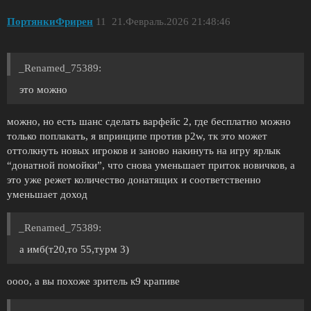
ПортянкиФрирен
11
21.Февраль.2026 21:48:46
_Renamed_75389:
это можно
можно, но есть шанс сделать варфейс 2, где бесплатно можно
только поплакать, я впринципе против p2w, тк это может
оттолкнуть новых игроков и заново накинуть на игру ярлык
“донатной помойки”, что снова уменьшает приток новичков, а
это уже режет количество донатящих и соответственно
уменьшает доход
_Renamed_75389:
а имб(т20,то 55,турм 3)
оооо, а вы похоже зритель к9 крапиве