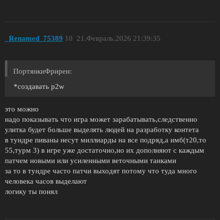
_Renamed_75389
10
21.Февраль.2026 21:39:35
ПортянкиФрирен:
*создавать p2w
это можно
надо показывать что игра может зарабатывать,следственно
улитка будет больше выделять людей на разработку контета
в тундре пиваны несут миллиарды на все подряд,а имб(т20,то
55,турм 3) в игре уже достаточно,но их дополняют с каждым
патчем новыми или усиленными веточными танками
за то в тундре часто патчи выходят потому что туда много
человека часов выделают
логику ты понял