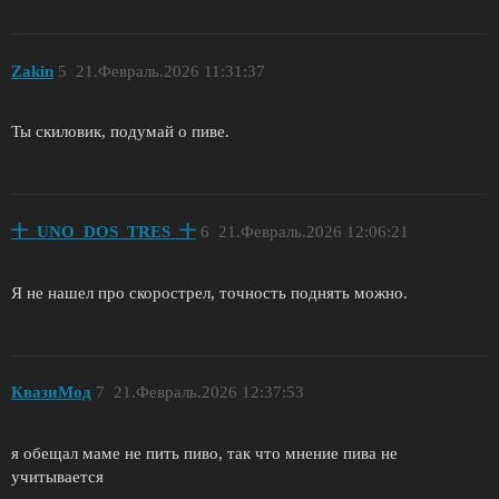
Zakin
5
21.Февраль.2026 11:31:37
Ты скиловик, подумай о пиве.
十_UNO_DOS_TRES_十
6
21.Февраль.2026 12:06:21
Я не нашел про скорострел, точность поднять можно.
КвазиМод
7
21.Февраль.2026 12:37:53
я обещал маме не пить пиво, так что мнение пива не
учитывается