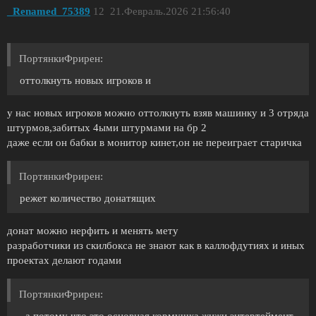
_Renamed_75389
12
21.Февраль.2026 21:56:40
ПортянкиФрирен:
оттолкнуть новых игроков и
у нас новых игроков можно оттолкнуть взяв машинку и 3 отряда
штурмов,забитых 4ыми штурмами на бр 2
даже если он бабки в монитор кинет,он не переиграет старичка
ПортянкиФрирен:
режет количество донатящих
донат можно нерфить и менять мету
разработчики из скилбокса не знают как в каллофдутиях и иных
проектах делают годами
ПортянкиФрирен: