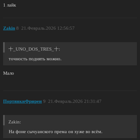
1 лайк
Zakin
8
21.Февраль.2026 12:56:57
十_UNO_DOS_TRES_十:
точность поднять можно.
Мало
ПортянкиФрирен
9
21.Февраль.2026 21:31:47
Zakin:
На фоне сычуанского према он хуже во всём.