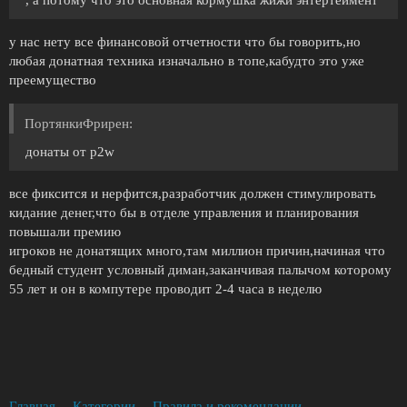
, а потому что это основная кормушка жижи энтертеймент
у нас нету все финансовой отчетности что бы говорить,но
любая донатная техника изначально в топе,кабудто это уже
преемущество
ПортянкиФрирен:
донаты от p2w
все фиксится и нерфится,разработчик должен стимулировать
кидание денег,что бы в отделе управления и планирования
повышали премию
игроков не донатящих много,там миллион причин,начиная что
бедный студент условный диман,заканчивая палычом которому
55 лет и он в компутере проводит 2-4 часа в неделю
Главная
Категории
Правила и рекомендации