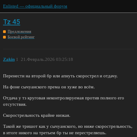
Enlisted — официальный форум
Tz 45
Предложения
Боевой рейтинг
Zakin
1
21.Февраль.2026 03:25:18
Перенести на второй бр или апнуть скорострел и отдачу.
На фоне сычуанского према он хуже во всём.
Отдача у тз круговая неконтролируемая против полного его
отсутствия.
Скорострельность крайне низкая.
Такой же тришот как у сычуанского, но ниже скорострельность,
в итоге никого на третьем бр ты не перестреляешь.