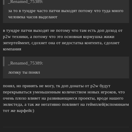
_Renamed_75389:
за то в тундре часто патчи выходят потому что туда много
человека часов выделают
в тундре патчи выходят не потому что там есть доп доход от
p2w техники, а потому что это основная кормушка жижи
энтертеймент, сдохнет она от недостатка контента, сдохнет
компания
_Renamed_75389:
логику ты понял
понял, но принять не могу, тк доп донаты от p2w будут
перекрываться уменьшенным количеством новых игроков, что
очень плохо влияет на развивающиеся проекты, вроде нашего
энлистеда, а так же негативно повлияет на геймплей(вспоминаем
тот же варфейс)