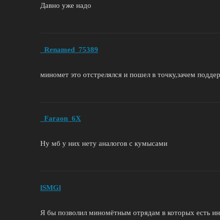
Давно уже надо
_Renamed_75389
миномет это отстрелялся и пошел в точку,зачем подде
_Faraon_6X
Ну мб у них нету аналогов с кумысами
lSMGl
Я бы позволил миномётным отрядам в которых есть и