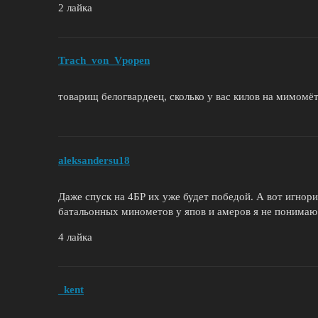
2 лайка
Trach_von_Vpopen
товарищ белогвардеец, сколько у вас килов на мимомёт
aleksandersu18
Даже спуск на 4БР их уже будет победой. А вот игно
батальонных минометов у япов и амеров я не понимаю
4 лайка
_kent