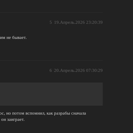
5
19.Апрель.2026 23:20:39
им не бывает.
6
20.Апрель.2026 07:30:29
ос, но потом вспомнил, как разрабы сначала
 он заиграет.