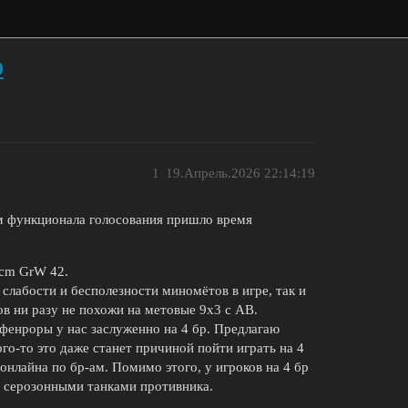
р
1
19.Апрель.2026 22:14:19
ем функционала голосования пришло время
8cm GrW 42.
 слабости и бесполезности миномётов в игре, так и
в ни разу не похожи на метовые 9х3 с АВ.
офенроры у нас заслуженно на 4 бр. Предлагаю
го-то это даже станет причиной пойти играть на 4
онлайна по бр-ам. Помимо этого, у игроков на 4 бр
 серозонными танками противника.