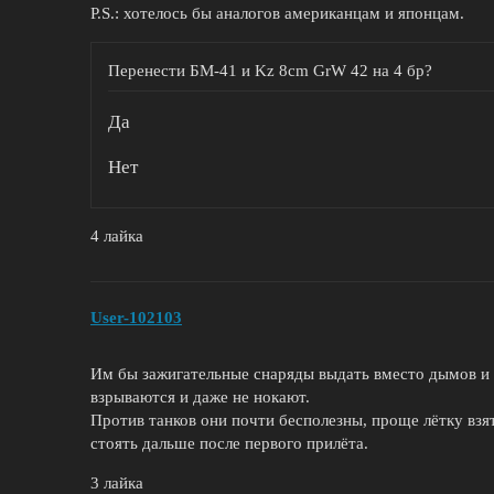
P.S.: хотелось бы аналогов американцам и японцам.
Перенести БМ-41 и Kz 8cm GrW 42 на 4 бр?
Да
Нет
4 лайка
User-102103
Им бы зажигательные снаряды выдать вместо дымов и 
взрываются и даже не нокают.
Против танков они почти бесполезны, проще лётку взят
стоять дальше после первого прилёта.
3 лайка