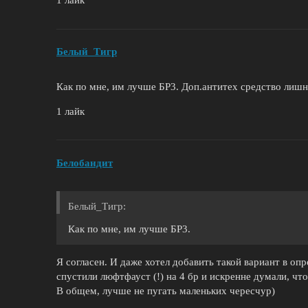
1 лайк
Белый_Tигр
Как по мне, им лучше БР3. Доп.антитех средство лишн
1 лайк
Белобандит
Белый_Tигр:
Как по мне, им лучше БР3.
Я согласен. И даже хотел добавить такой вариант в опр
спустили люфтфауст (!) на 4 бр и искренне думали, что
В общем, лучше не пугать маленьких чересчур)