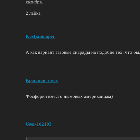
калибра.
2 лайка
KostjaSnaiper
А как вариант газовые снаряды на подобие тех, что бы
Красный_смех
Фосфорки вместо дымовых американцам)
User-102103