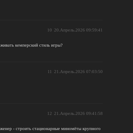
10
20.Апрель.2026 09:59:41
рживать кемперский стиль игры?
11
21.Апрель.2026 07:03:50
12
21.Апрель.2026 09:41:58
нженер - строить стационарные миномёты крупного