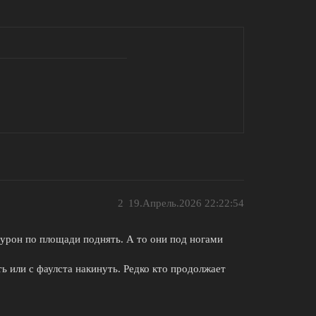
2
19.Апрель.2026 22:22:54
урон по площади поднять. А то они под ногами
ь или с фаулста накинуть. Редко кто продолжает