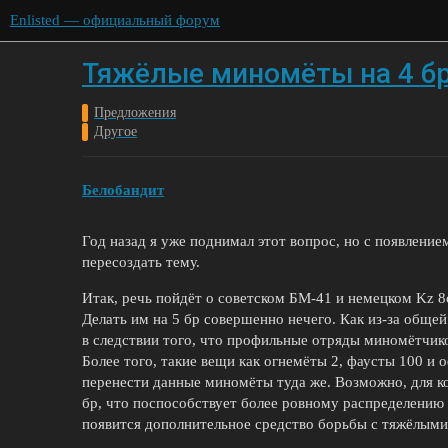
Enlisted — официальный форум
Тяжёлые миномёты на 4 б
Предложения
Другое
Белобандит
Год назад я уже поднимал этот вопрос, но с появлени
пересоздать тему.
Итак, речь пойдёт о советском БМ-41 и немецком Kz 
Делать им на 5 бр совершенно нечего. Как из-за общей
в следствии того, что профильные отряды миномётчико
Более того, такие вещи как огнемёты 2, фаусты 100 и 
перенести данные миномёты туда же. Возможно, для ко
бр, что поспособствует более ровному распределению 
появится дополнительное средство борьбы с тяжёлыми