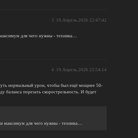
3
19.Апрель.2026 22:47:42
 максимум для чего нужны - техника…
4
19.Апрель.2026 22:54:14
нуть нормальный урон, чтобы был ещё мощнее 50-
оду баланса порезать скорострельность. И будет
ки максимум для чего нужны - техника…