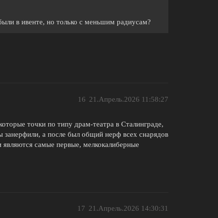
 были в ивенте, но только с меньшим радиусам?
16
21.Апрель.2026 11:58:27
которые точки по типу драм-театра в Сталинграде,
 занерфили, а после был общий нерф всех снарядов
 являются самые первые, мелкокалиберные
17
21.Апрель.2026 14:30:31