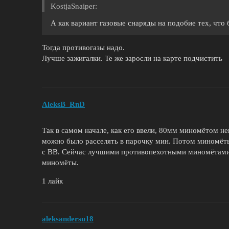
KostjaSnaiper:
А как вариант газовые снаряды на подобие тех, что
Тогда противогазы надо.
Лучше зажигалки. Те же заросли на карте подчистить
AleksB_RnD
Так в самом начале, как его ввели, 80мм миномётом не
можно было расселять в парочку мин. Потом миномёты
с ВВ. Сейчас лучшими противопехотными миномётами
миномёты.
1 лайк
aleksandersu18