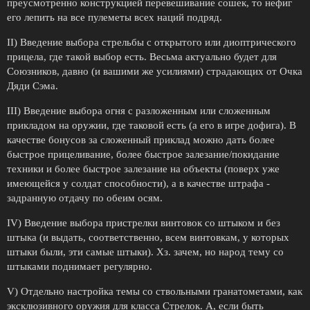
преусмотренно конструкцией перевешивание сошек, то нефиг
его лепить на все пулеметы всех наций подряд.
II) Введение выбора стрельбы с открытого или диоптрического
прицела, где такой выбор есть. Весьма актуально будет для
Союзников, давно (и вашими же усилиями) страдающих от Очка
Дяди Сэма.
III) Введение выбора огня с разложенным или сложенным
прикладом на оружии, где таковой есть (а его в игре дофига). В
качестве бонусов за сложенный приклад можно дать более
быстрое прицеливание, более быстрое залезание/покидание
техники и более быстрое залезание на объекты (поверх уже
имеющейся у солдат способности), а в качестве штрафа -
задранную отдачу по обеим осям.
IV) Введение выбора пристрелки винтовок со штыком и без
штыка (и выдать, соответственно, всем винтовкам, у которых
штыки были, эти самые штыки). Хз. зачем, но народ тему со
штыками поднимает регулярно.
V) Отдельно настройка темы со ствольными гранатометами, как
эксклюзивного оружия для класса Стрелок. А, если быть