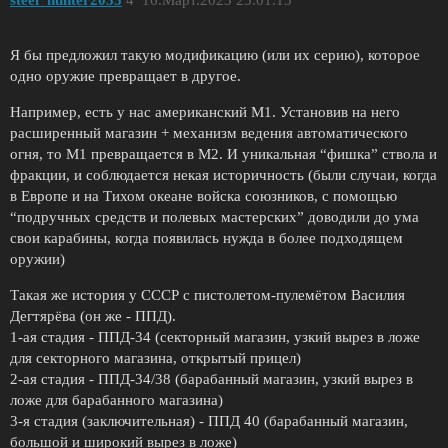
steel_hunter2033
4
16.Март.2023 23:01:13
Я бы предложил такую модификацию (или их серию), которое
одно оружие превращает в другое.
Например, есть у нас американский М1. Установив на него
расширенный магазин + механизм ведения автоматического
огня, то М1 превращается в М2. И уникальная “фишка” ствола и
фракции, и соблюдается некая историчность (были случаи, когда
в Европе и на Тихом океане войска союзников, с помощью
“подручных средств и полевых мастерских” доводили до ума
свои карабины, когда появилась нужда в более подходящем
оружии)
Такая же история у СССР с пистолетом-пулемётом Василия
Дегтярёва (он же - ППД).
1-ая стадия - ППД-34 (секторный магазин, узкий вырез в ложе
для секторного магазина, открытый прицел)
2-ая стадия - ППД-34/38 (барабанный магазин, узкий вырез в
ложе для барабанного магазина)
3-я стадия (заключительная) - ППД 40 (барабанный магазин,
большой и широкий вырез в ложе)