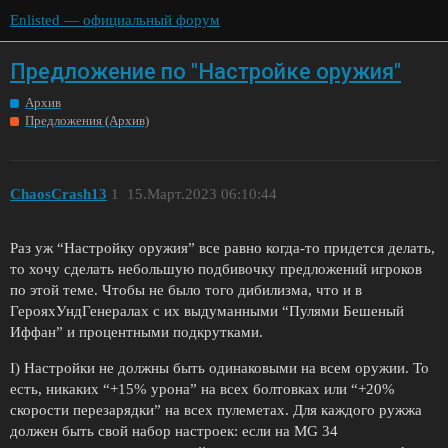
Enlisted — официальный форум
Предложение по "Настройке оружия"
Архив
Предложения (Архив)
ChaosCrash13
1
15.Март.2023 06:10:44
Раз уж “Настройку оружия” все равно когда-то придется делать,
то хочу сделать небольшую подбивочку предложений игроков
по этой теме. Чтобы не было того дибилизма, что и в
ГерояхУндГенералах с их выдуманными “Пулями Бешеный
Иффан” и процентными подкрутками.
I) Настройки не должны быть одинаковыми на всем оружии. То
есть, никаких “+15% урона” на всех болтовках или “+20%
скорости перезарядки” на всех пулеметах. Для каждого ружжа
должен быть свой набор настроек: если на MG 34