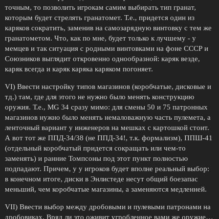
точным, то позволить игрокам самим выбирать тип гранат,
которым будет стрелять гранатомет. Т.е., придется один из
каряков сократить, заменив на самозарядную винтовку с тем же
гранатометом. Что, как по мне, будет только к лучшему - у
мемцев и так ситуация с родными винтовками на фоне СССР и
Союзников выглядит откровенно однообразной: каряк везде,
каряк всегда и каряк каряка каряком погоняет.
VI) Ввести настройку типов магазинов (коробчатые, дисковые и
тд.) там, где для этого не нужно было менять конструкцию
оружия. Т.е., MG 34 сразу мимо: для смены 50 и 75 патронных
магазинов нужно было менять немаловажную часть пулемета, а
ленточный вариант у инженеров на мешках с картошкой стоит.
А вот тот же ППД-34/38 (не ППД-34!, т.к. формализм), ППШ-41
(отдельный коробчатый придется сокращать или чем-то
заменять) и ранние Томпсоны под этот пункт полностью
подпадают. Причем, у у игроков будет вполне реальный выбор:
в конечном итоге, диски в Энлистеде несут общий боезапас
меньший, чем коробчатые магазины, а заменяются медленней.
VII) Ввести выбор между дробовыми и пулевыми патронами на
дробовиках. Вряд ли это оживит угробленное вами же оружие…