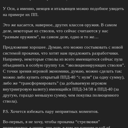
У Оси, а именно, немцев и итальянцев можно подобное увидеть
на примере их ПП.
Это же касается, наверное, других классов оружия. В самом
деле, некоторые из стволов, что сейчас считаются у нас
“разным оружием”, на самом деле, одно и то же…
Предложение хорошее. Думаю, его можно состыковать с новой
системой прокачки, что хотят нам предложить разработчики.
Например, некоторые стволы из всего имеющегося сейчас пула
объединить в особую группу т.н. “эволюционирующих стволов”.
С точки зрения игровой экономики, думаю, можно сделать так:
можно либо купить открытый ППД-40 “с нуля” (за одну сумму),
либо же “трансформировать” (за добываемую игроком
внутриигровую валюту) имеющийся ППД-34/38 в ППД-40 (за
другую, гораздо меньшую сумму, чем покупка полноценного
ствола).
P.S. Хочется избежать пару неприятных моментов.
Во-первых, я не хочу, чтобы прокачка “стрелковки”
превратилось в нечто, что есть в том же таркове и call of