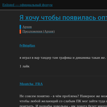
Enlisted — официальный форум
Я хочу чтобы появилась оп
Архив
Предложения (Архив)
fylhtqdjas
я играл в вар тандер там графика и динамика такая же
1 лайк
Moutcha_FRA
Не совсем понятно - в чём проблема? Наверное же можн
чтобы любой желающий со слабым ПК мог зайти туда 
поиграть. И разрабы довольны - им доната будет много 