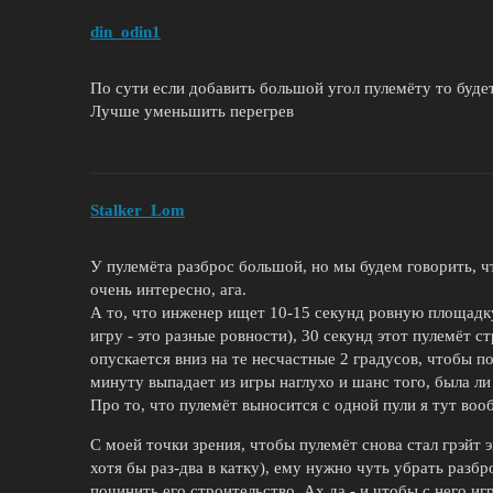
din_odin1
По сути если добавить большой угол пулемёту то будет
Лучше уменьшить перегрев
Stalker_Lom
У пулемёта разброс большой, но мы будем говорить, чт
очень интересно, ага.
А то, что инженер ищет 10-15 секунд ровную площадку
игру - это разные ровности), 30 секунд этот пулемёт ст
опускается вниз на те несчастные 2 градусов, чтобы по
минуту выпадает из игры наглухо и шанс того, была ли 
Про то, что пулемёт выносится с одной пули я тут во
С моей точки зрения, чтобы пулемёт снова стал грэйт 
хотя бы раз-два в катку), ему нужно чуть убрать разбр
починить его строительство. Ах да - и чтобы с него и