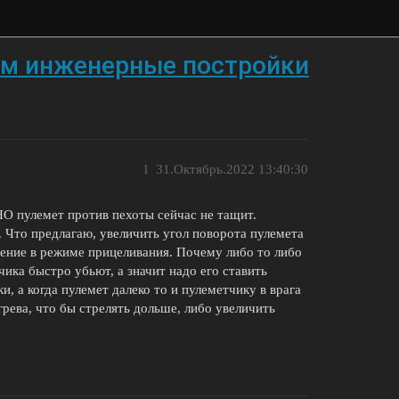
ем инженерные постройки
1
31.Октябрь.2022 13:40:30
НО пулемет против пехоты сейчас не тащит.
 Что предлагаю, увеличить угол поворота пулемета
чение в режиме прицеливания. Почему либо то либо
чика быстро убьют, а значит надо его ставить
, а когда пулемет далеко то и пулеметчику в врага
грева, что бы стрелять дольше, либо увеличить