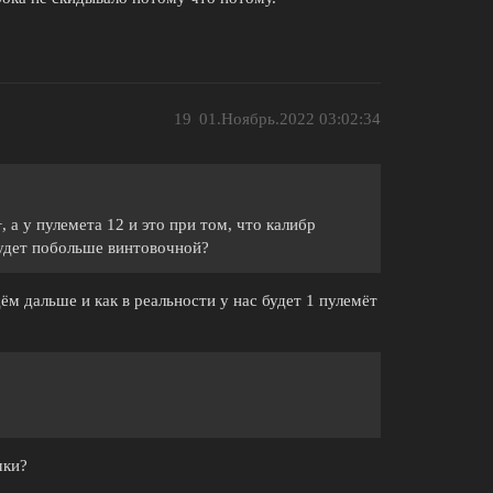
19
01.Ноябрь.2022 03:02:34
 а у пулемета 12 и это при том, что калибр
будет побольше винтовочной?
ём дальше и как в реальности у нас будет 1 пулемёт
чки?