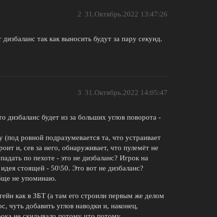
2
31.Октябрь.2022 13:47:26
 дизбаланс так как выносить будут за пару секунд.
3
31.Октябрь.2022 14:05:47
о дизбаланс будет из за больших углов поворота -
 (под ровной подразумевается та, что устраивает
роит и, сев за него, обнаруживает, что пулемёт не
падать по пехоте - это не дизбаланс? Игрок на
идея стоящей - 50\50. Это вот не дизбаланс?
обще не упоминаю.
эгейн как в ЗБТ (а там его строили первым же делом
ос, чуть добавить углов наводки и, наконец,
грока не скидывало потому что потому.