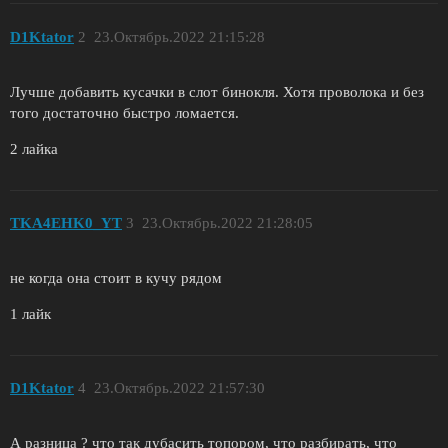
D1Ktator
2
23.Октябрь.2022 21:15:28
Лучше добавить кусачки в слот бинокля. Хотя проволока и без
того достаточно быстро ломается.
2 лайка
TKA4EHK0_YT
3
23.Октябрь.2022 21:28:05
не когда она стоит в кучу рядом
1 лайк
D1Ktator
4
23.Октябрь.2022 21:57:30
А разница ? что так дубасить топором, что разбирать, что