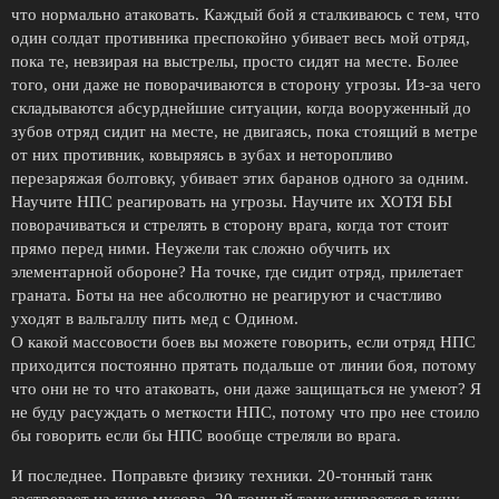
что нормально атаковать. Каждый бой я сталкиваюсь с тем, что
один солдат противника преспокойно убивает весь мой отряд,
пока те, невзирая на выстрелы, просто сидят на месте. Более
того, они даже не поворачиваются в сторону угрозы. Из-за чего
складываются абсурднейшие ситуации, когда вооруженный до
зубов отряд сидит на месте, не двигаясь, пока стоящий в метре
от них противник, ковыряясь в зубах и неторопливо
перезаряжая болтовку, убивает этих баранов одного за одним.
Научите НПС реагировать на угрозы. Научите их ХОТЯ БЫ
поворачиваться и стрелять в сторону врага, когда тот стоит
прямо перед ними. Неужели так сложно обучить их
элементарной обороне? На точке, где сидит отряд, прилетает
граната. Боты на нее абсолютно не реагируют и счастливо
уходят в вальгаллу пить мед с Одином.
О какой массовости боев вы можете говорить, если отряд НПС
приходится постоянно прятать подальше от линии боя, потому
что они не то что атаковать, они даже защищаться не умеют? Я
не буду расуждать о меткости НПС, потому что про нее стоило
бы говорить если бы НПС вообще стреляли во врага.
И последнее. Поправьте физику техники. 20-тонный танк