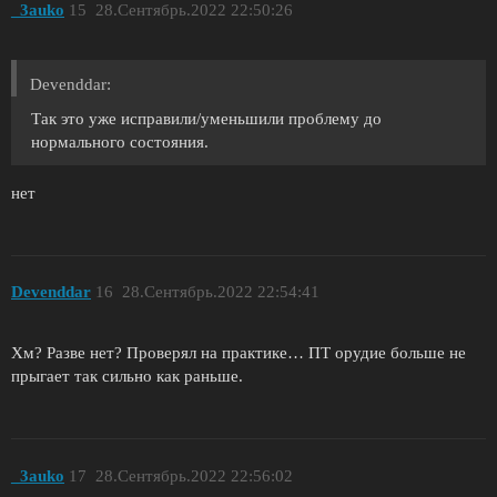
_3auko
15
28.Сентябрь.2022 22:50:26
Devenddar:
Так это уже исправили/уменьшили проблему до
нормального состояния.
нет
Devenddar
16
28.Сентябрь.2022 22:54:41
Хм? Разве нет? Проверял на практике… ПТ орудие больше не
прыгает так сильно как раньше.
_3auko
17
28.Сентябрь.2022 22:56:02