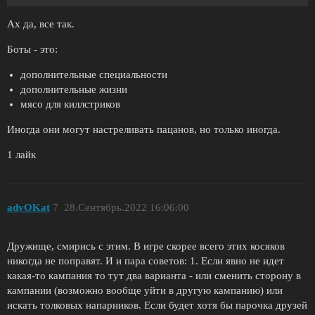
Ах да, все так.
Боты - это:
дополнительные специальности
дополнительные жизни
мясо для киллстриков
Иногда они могут настреливать пацанов, но только иногда.
1 лайк
advOKat
7
28.Сентябрь.2022 16:06:00
Дружище, смирись с этим. В игре скорее всего этих косяков
никогда не поправят. И и пара советов: 1. Если явно не идет
какая-то кампания то тут два варианта - или сменить сторону в
кампании (возможно вообще уйти в другую кампанию) или
искать толковых напарников. Если будет хотя бы парочка друзей