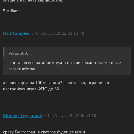
А ещё у нас нету скриншотов.
5 лайков
Red-Tamplier
5
04.Август.2022 03:13:48
Viktor560:
Поставил все на минимиум и низкие кроме текстур и все
лагает жёстко.
а видеокарта на 100% занята? если так то, ограничь в
настройках игры ФПС до 30
Мистер_Будённый
6
04.Август.2022 06:53:10
сразу Волгоград, в светлое будущее млин