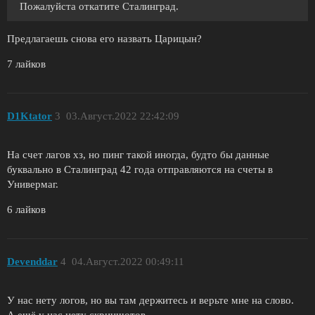
Пожалуйста откатите Сталинград.
Предлагаешь снова его назвать Царицын?
7 лайков
D1Ktator
3
03.Август.2022 22:42:09
На счет лагов хз, но пинг такой иногда, будто бы данные
буквально в Сталинград 42 года отправляются на счеты в
Универмаг.
6 лайков
Devenddar
4
04.Август.2022 00:49:11
У нас нету логов, но вы там держитесь и верьте мне на слово.