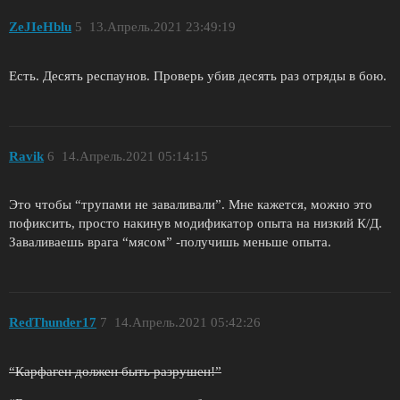
ZeJIeHblu
5
13.Апрель.2021 23:49:19
Есть. Десять респаунов. Проверь убив десять раз отряды в бою.
Ravik
6
14.Апрель.2021 05:14:15
Это чтобы “трупами не заваливали”. Мне кажется, можно это
пофиксить, просто накинув модификатор опыта на низкий К/Д.
Заваливаешь врага “мясом” -получишь меньше опыта.
RedThunder17
7
14.Апрель.2021 05:42:26
“Карфаген должен быть разрушен!”