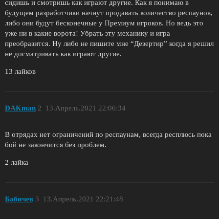
сидишь и смотришь как играют другие. Как я понимаю в
будущем разработчики начнут продавать количество респаунов,
либо они будут бесконечные у Премиум игроков. Но ведь это
уже ни в какие ворота! Убрать эту механику и игра
преобразится. Ну либо не пишите мне “Дезертир” когда я решил
не досматривать как играют другие.
13 лайков
DAKman
2
13.Апрель.2021 22:06:34
В отрядах нет ограничений по респаунам, всегда респлюсь пока
бой не закончится без проблем.
2 лайка
Бабичев
3
13.Апрель.2021 22:21:48