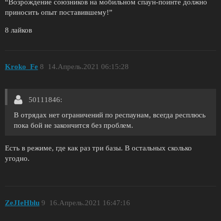
“Возрождение союзников на мобильном спаун-поинте должно
приносить опыт поставившему!”
8 лайков
Kroko_Fe
8
14.Апрель.2021 06:15:28
50111846:
В отрядах нет ограничений по респаунам, всегда респлюсь
пока бой не закончится без проблем.
Есть в режиме, где как раз три базы. В остальных сколько
угодно.
ZeJIeHblu
9
16.Апрель.2021 16:47:16