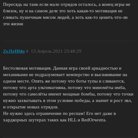
Пересядь на танк если мало отрядов осталось, а конец игры не
близок, ну и на самом деле это хоть какая-то мотивация не
сливать пушечным мясом людей, а хоть как-то ценить что-ли
эти жизни
ZeJIeHblu
4
13.Апрель.2021 23:48:29
Бестолковая мотивация. Данная игра своей аркадностью и
механиками не подразумевает кемперство и высиживание на
одном месте. Опять же потому что боты тупы и сливаются,
потому что арта ультимативна, потому что миномёты имба,
потому что самолёты имеют мощные бомбы, потому что точки
нужно захватывать в этом условие победы, а значит и рост лвл,
и открытие новых отрядов.
Не нужно здесь ограничение по респам! Его нет даже в
хардкорных шутерах таких как HLL и RedOrчestra.