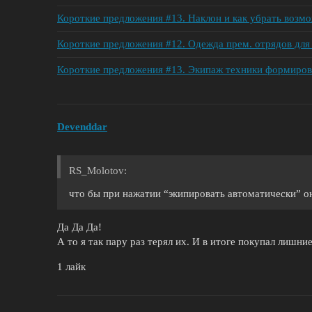
Короткие предложения #13. Наклон и как убрать возмо
Короткие предложения #12. Одежда прем. отрядов для
Короткие предложения #13. Экипаж техники формиров
Devenddar
RS_Molotov:
что бы при нажатии “экипировать автоматически” о
Да Да Да!
А то я так пару раз терял их. И в итоге покупал лишни
1 лайк