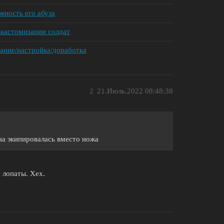
жность его абуза
 кастомизации солдат
ание/настройка/доработка
2
21.Июль.2022 08:48:38
на экипировалась вместо ножа
е лопаты. Хех.