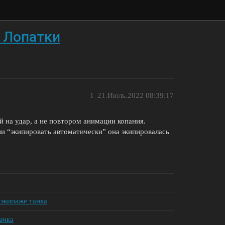
 Лопатки
1
21.Июль.2022 08:39:17
й на удар, а не повтором анимации копания.
и “экипировать автоматически” она экипировалась
 экипаже танка
ачка