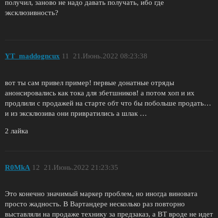
получил, заново не надо давать получать, ибо где
эксклюзивность?
YT_maddogncux
11
21.Июнь.2022 08:23:38
вот ты сам привел пример! первые донатные отряды
анонсировались как тока для збетшников! а потом хоп и их
продлили с продажей на старте обт что бы побольше продать…
и из эксклюзива они привратились а шлак …
2 лайка
R0MkA
12
21.Июнь.2022 21:23:35
Это конечно значимый маркер проблем, но иногда виновата
просто жадность. В Вартандере несколько раз повторно
выставляли на продаже технику за предзаказ, а ВТ вроде не идет