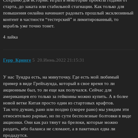
Сохраню для истории. Играл в некоторые проекты годами от
старта, до заката или стабильной стагнации. Как только для
повышения онлайна начинают радовать прошлый эксклюзивный
контент в частности “тестерский” и лимитированный, то
корабль уже точно тонет.
4 лайка
Герр_Кринге
5
20.Июнь.2022 21:15:31
У нас Тундра есть, на минуточку. Где есть мой любимый
пример в виде Грейхаунда, который в свое время то ли
акционным был, то ли еще как получался. Сейчас для
американцев его только за гейкоины можно купить. А в более
новой ветке Китая просто один из стартовых крафтов.
Так что думаю, рано или поздно (скорее рано) мы увидим эти
относительно рарные, но по сути бесполезные болтовки в виде
акционки. Они как раз тянут на брелоки, которые можно
раздать, ибо баланса не сломают, а в пакетиках едва ли
продадутся.