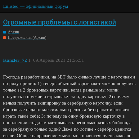
Enlisted — официальный форум
Огромные проблемы с логистикой
Архив
Предложения (Архив)
Kanzler_72
1
09.Апрель.2021 21:56:51
Господа разработчики, на ЗБТ было сильно лучше с карточками
по ряду причин: 1) теперь обычный взрывпакет можно получить
только за 2 бронзовых карточки, когда раньше мы могли
получить и оружие и взрывпакет за одну карточку; 2) почему
нельзя получить экипировку за серебряную карточку, если
бронзовые падают максимально редко, а без гранат и аптечек
играть такое себе; 3) почему за одну бронзовую карточку в
пополнении солдат может выпасть несколько разных бойцов, а
за серебряную только один? Даже по логике - серебро ценится
выше. Общее направление мысли мне нравится: очень классно