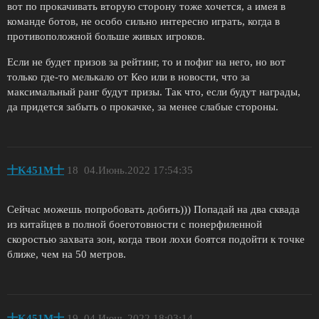
вот по прокачивать вторую сторону тоже хочется, а имея в
команде ботов, не особо сильно интересно играть, когда в
противоположной больше живых игроков.
Если не будет призов за рейтинг, то и пофиг на него, но вот
только где-то мелькало от Кео или в новости, что за
максимальный ранг будут призы. Так что, если будут награды,
да придется забыть о прокачке, за менее слабые стороны.
十K451M十
18
04.Июнь.2022 17:54:35
Сейчас можешь попробовать добить))) Попадай на два сквада
из китайцев в полной боеготовности с понерфиленной
скоростью захвата зон, когда твои лохи боятся подойти к точке
ближе, чем на 50 метров.
十K451M十
19
04.Июнь.2022 18:03:14