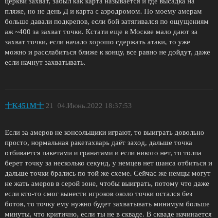
церкви захват, забыл как карта называется и где высадка на
пляже, но не день Д и карта с аэродромом. По моему амерам
больше давали подкрепов, если бой затягивался по ощущениям
аж ~400 за захват точки. Кстати еще в Москве мало дают за
захват точки, если начало хорошо сдержать атаки, то уже
можно и расслабиться ближе к концу, все равно не дойдут, даже
если начнут захватывать.
十K451M十
21
04.Июнь.2022 18:37:53
Если за амеров не консольщики играют, то выиграть довольно
просто, нормальная ракетахварь даёт заход, дальше точка
отбивается пакетами и гранатами и если никого нет, то толпа
берет точку за несколько секунд, у немцев нет шанса отбиться и
дальше точки брались по той же схеме. Сейчас же немцы могут
не жать амеров в серой зоне, чтобы выиграть, потому что даже
если кто-то смог вынести игроков около точки остался без
ботов, то точку ему нужно будет захватывать минимум больше
минуты, что критично, если ты не в скваде. В скваде начинается