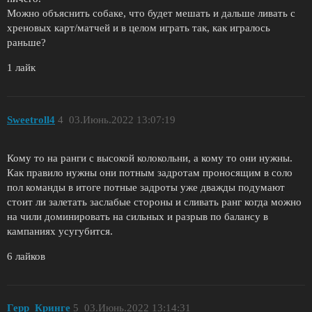
Можно объяснить собаке, что будет мешать и дальше ливать с
хреновых карт/матчей и в целом играть так, как игралось
раньше?
1 лайк
Sweetroll4
4
03.Июнь.2022 13:07:19
Кому то на ранги с высокой колокольни, а кому то они нужны.
Как правило нужны они потным задротам проносящим в соло
пол команды в итоге потные задроты уже дважды подумают
стоит ли залетать заслабые стороны и сливать ранг когда можно
на чили доминировать на сильных и разрыв по балансу в
кампаниях усугубится.
6 лайков
Герр_Кринге
5
03.Июнь.2022 13:14:31