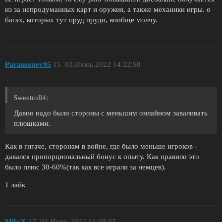
из за непродуманных карт и оружия, а также механики игры. о
багах, которых тут пруд пруди, вообще молчу.
Paramonov95
15
03.Июнь.2022 14:22:58
Sweetroll4:
Давно надо было стороны с меньшим онлайном заваливать
плюшками.
Как в гигаче, сторонам в войне, где было меньше игроков -
давался пропорциональный бонус к опыту. Как правило это
было плюс 30-60%(так как все играли за немцев).
1 лайк
MiksX
17
03.Июнь.2022 14:39:33