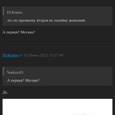
D1Ktator:
это по прежнему вторая по онлайну компания
А первая? Москва?
D1Ktator
8
03.Июнь.2022 13:27:40
Veekay45:
А первая? Москва?
Да.