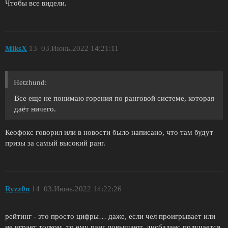
Чтобы все видели.
MiksX
13
03.Июнь.2022 14:21:11
Hetzhund:
Все еще не понимаю горения по ранговой системе, которая
даёт ничего.
Кеофокс говорил или в новости было написано, что там будут
призы за самый высокий ранг.
Ryzz0n
14
03.Июнь.2022 14:22:26
рейтинг - это просто цифры… даже, если чел проигрывает или
не играет толком, то ему ранг повышают. дисбаланс получается