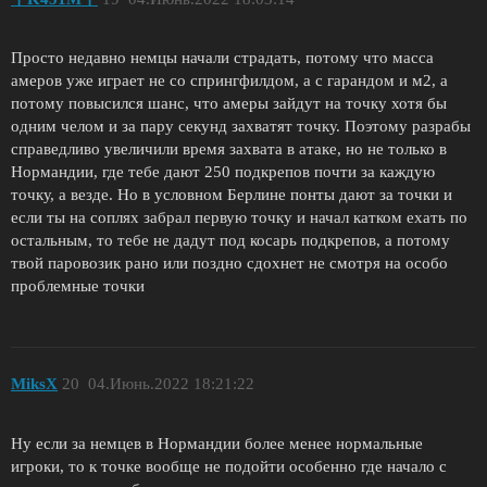
Просто недавно немцы начали страдать, потому что масса
амеров уже играет не со спрингфилдом, а с гарандом и м2, а
потому повысился шанс, что амеры зайдут на точку хотя бы
одним челом и за пару секунд захватят точку. Поэтому разрабы
справедливо увеличили время захвата в атаке, но не только в
Нормандии, где тебе дают 250 подкрепов почти за каждую
точку, а везде. Но в условном Берлине понты дают за точки и
если ты на соплях забрал первую точку и начал катком ехать по
остальным, то тебе не дадут под косарь подкрепов, а потому
твой паровозик рано или поздно сдохнет не смотря на особо
проблемные точки
MiksX
20
04.Июнь.2022 18:21:22
Ну если за немцев в Нормандии более менее нормальные
игроки, то к точке вообще не подойти особенно где начало с