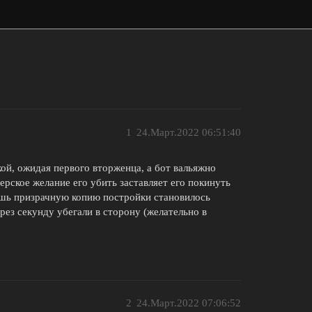
1
24.Март.2022 06:51:40
ой, ожидая первого вторженца, а бот вальяжно
ерское желание его убить заставляет его покинуть
дишь призрачную копию постройки становилось
ерез секунду убегали в сторону (желательно в
2
24.Март.2022 07:06:52