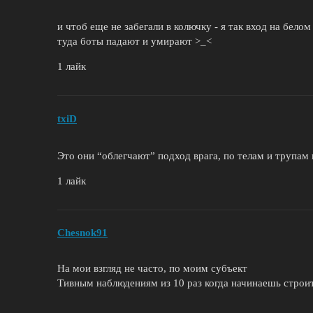
и чтоб еще не забегали в колючку - я так вход на белом
туда боты падают и умирают >_<
1 лайк
txiD
Это они “облегчают” подход врага, по телам и трупам
1 лайк
Chesnok91
На мои взгляд не часто, по моим субъект
Тивным наблюдениям из 10 раз когда начинаешь строить