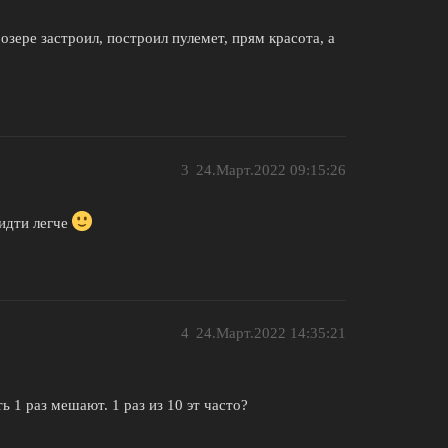
 озере застроил, построил пулемет, прям красота, а
3
24.Март.2022 09:15:26
 идти легче
4
24.Март.2022 14:35:21
 1 раз мешают. 1 раз из 10 эт часто?