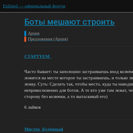
Enlisted — официальный форум
Боты мешают строить
Архив
Предложения (Архив)
CTAPTYEM_
Часто бывает: ты заполошно застраиваешь вход колючк
ложится на месте которое ты застраиваешь, и только зв
лежку. Суть: Сделать так, чтобы место, куда ты наво
неприкосновенно для ботов. А те кто уже там лежат, ч
сторону без колючки, а то вытаскивай его)
6 лайков
Мистер_Будённый