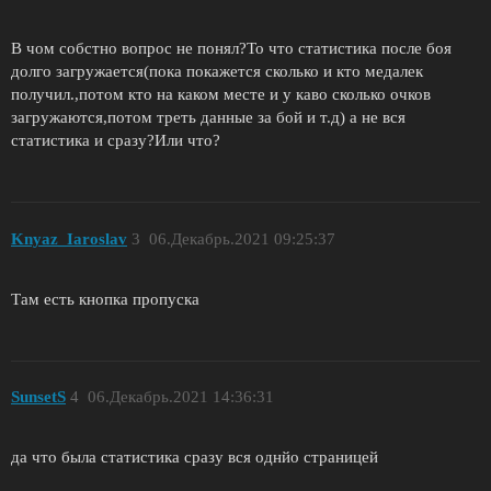
В чом собстно вопрос не понял?То что статистика после боя
долго загружается(пока покажется сколько и кто медалек
получил.,потом кто на каком месте и у каво сколько очков
загружаются,потом треть данные за бой и т.д) а не вся
статистика и сразу?Или что?
Knyaz_Iaroslav
3
06.Декабрь.2021 09:25:37
Там есть кнопка пропуска
SunsetS
4
06.Декабрь.2021 14:36:31
да что была статистика сразу вся однйо страницей