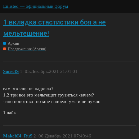
Enlisted — официальный форум
1 вкладка стастистики боя а не
мельтешение!
Архив
Предложения (Архив)
SunsetS
1
05.Декабрь.2021 21:01:01
вам это еще не надоело?
1,2.три все это мельтещит грузиться -зачем?
типо понотово -но мне надоело уже и не нужно
1 лайк
MakcbI4_RuS
2
06.Декабрь.2021 07:49:46