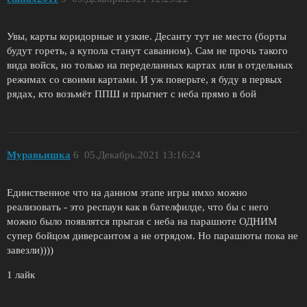
Увы, карты коридорные и узкие. Десанту тут не место (борты
будут гореть, а купола станут саванном). Сам не прочь такого
вида войск, но только на переделанных картах или в отдельных
режимах со своими картами. И уж поверьте, я буду в первых
рядах, кто возьмёт ППШ и прыгнет с неба прямо в бой
Муравьишка
6
05.Декабрь.2021 13:16:24
Единственное что на данном этапе игры имхо можно
реализовать - это респаун как в бателфилде, что бы с него
можно было появлятся прыгая с неба на парашюте ОДНИМ
супер бойцом диверсантом а не отрядом. Но парашюты пока не
завезли))))
1 лайк